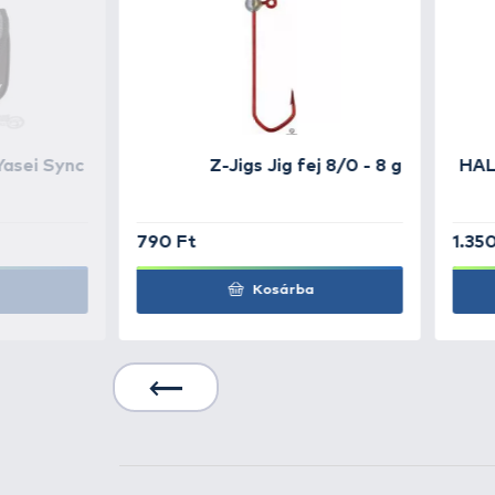
Súly: 265 gramm
Csapágyak száma: 9
Hagane ház (nagy sz
Hagane Gear
X-SHIP
Micro Module II
Silent Drive
Infinity technológiák
Infinityloop
Infinity X-Cross
Inifnity Drive
X-Protect, AR-C Spoo
SA-RB csapágy