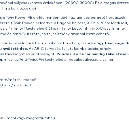
ményt és
minőséget
keresel a
Shimano Twin Power FE po
remt és hírnevet szerzett páratlan teljesítményével
Az ú
a hagyományt. Az ultra könnyű, de rendkívül erős alumíni
t kínál Bizonyíthatóan megbízhatsz ebben az orsóban 
nológiájának köszönhetően a Twin Power FE páratlan tel
t. Legyen szó tapasztalt profiról vagy szenvedélyes am
akönnyű kialakítása miatt kényelmesen kezelhető. Ez az o
.
etekben kapható
, a kis 2000-től a nagy teljesítményű 