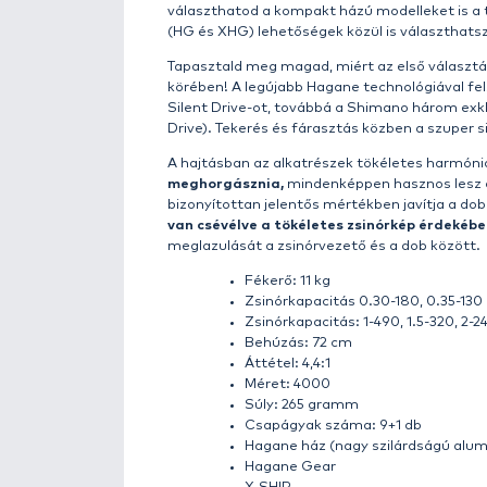
Részletek
Ha
megbízhatóságot
, teljesít
éve a Twin Power kattegóriát te
modellje
büszkén folytatja ezt 
Power FE tökéletes kombináció
helyzetekben is.
A Shimano legújabb hajtás-tech
lenyűgöz minden pergető horgász
felülmúlja az elvárásaidat. Ultr
legyőzni a legnagyobb halakat is
A Twin Power FE
különböző mér