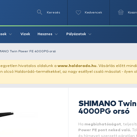
Keresés
Videók
Vizek
Írások
Hasznos
Pályázat
ető orsó
SHIMANO Twin Power FE 4000PG orsó
uházunkat!
Az egyetlen hivatalos oldalunk a
www.haldor
ozol feltűnően olcsó Haldorádó-termékekkel, az nagy eséll