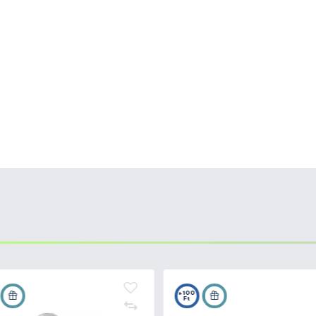
delleket is a további súlycsökkentés érdekében. (200
 választhatsz, ha a balinozás a cél.
első választás a Twin Power FE a világ minden táján az
ológiával felszerelt Twin Power, beleértve a Hagane hajtá
o három exkluzív "Infinity" technológiáját is (Infinity Loop
zben a szuper sima és rendkívül erőteljes teljesítmény az
kéletes harmóniában kapcsolódnak be a munkába. Ha a h
hasznos lesz a
nyújtott dob.
Az AR-C tervezés fejlett k
n javítja a dobás távolságát és pontosságát.
Ráadásul a
órkép érdekében
, mivel az Anti-Twist Fin technológia meg
a dob között.
-180, 0.35-130 mm/méter - monofil
90, 1.5-320, 2-240 mm/m - fonott