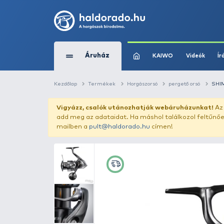
Áruház
KAIWO
Kezdőlap
Termékek
Horgászorsó
perg
Vigyázz, csalók utánozhatják webár
add meg az adataidat. Ha máshol találk
mailben a
pult@haldorado.hu
címen!