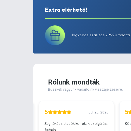
Extra elérhető!
Ingyenes szállítá