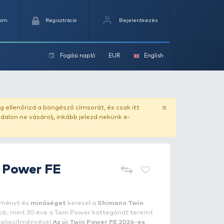
Kedvencek
Kosaram
Regisztráció
Fogási na
ok
ado.hu
. Vásárlás előtt mindig ellenőrizd a böngésző címs
yel csaló másolat - ilyen oldalon ne vásárolj, inkább jel
SHIMANO
Twin Power FE