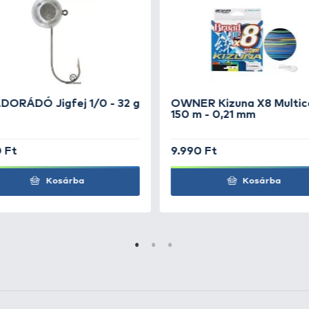
+1 db
ilárdságú alumíniumból vagy magnéziumból)
l