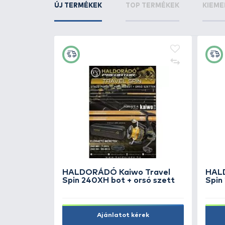
KAPCSOLÓDÓ TERMÉKEK
6
+8
Ft
asei Sync
Z-Jigs Jig fej 8/0 - 8 