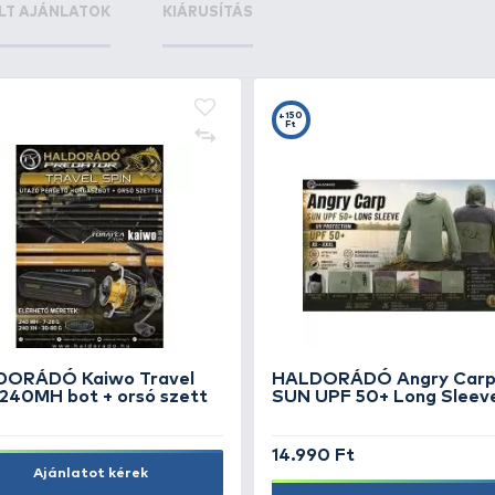
+14
+1
Ft
F
g
HALDORÁDÓ Jigfej 1/0 - 32 g
OW
15