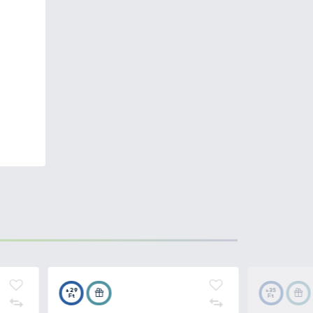
0C-3000C) És a magas áttételű
 igényes pergető horgászok
st, X-Ship, Micro Module II, és
, Infinity X-Cross, Infinity
onnal észrevehető.
orgásznak
nagy távolságot kell
ombinációja, amely
 zsinór mindig tökéletesen fel
akadályozza a zsinór