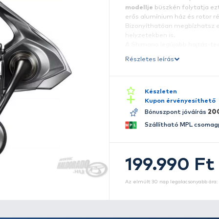
H
P
é
m
e
B
h
A
p
Ré
L
f
ke
ha
A
t
m
m