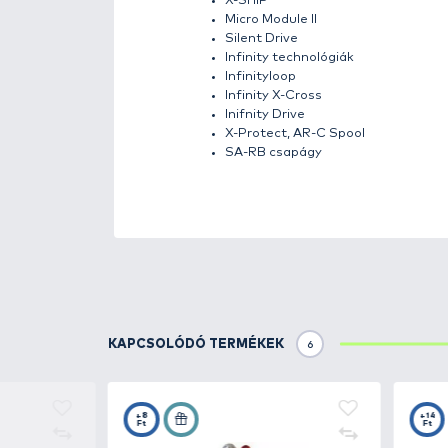
választhatod a kompakt házú mo
(HG és XHG) lehetőségek közül is
Tapasztald meg magad, miért az 
körében! A legújabb Hagane techn
Silent Drive-ot, továbbá a Shiman
Drive). Tekerés és fárasztás kö
A hajtásban az alkatrészek tö
meghorgásznia,
mindenképpen 
bizonyítottan jelentős mértékbe
van csévélve a tökéletes zsin
meglazulását a zsinórvezető és 
Fékerő: 11 kg
Zsinórkapacitás 0.30
Zsinórkapacitás: 1-4
Behúzás: 72 cm
Áttétel: 4,4:1
Méret: 4000