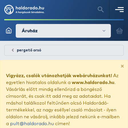
Áruház
pergető orsó
×
Vigyázz, csalók utánozhatják webáruházunkat!
Az
egyetlen hivatalos oldalunk a
www.haldorado.hu
.
Vásárlás előtt mindig ellenőrizd a böngésző
címsorát, és csak itt add meg az adataidat. Ha
máshol találkozol feltűnően olcsó Haldorádó-
termékekkel, az nagy eséllyel csaló másolat - ilyen
oldalon ne vásárolj, inkább jelezd nekünk e-mailben
a
pult@haldorado.hu
címen!