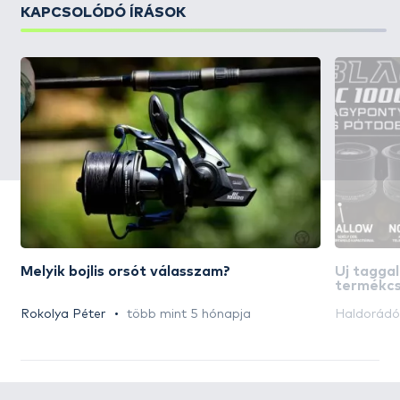
KAPCSOLÓDÓ ÍRÁSOK
Melyik bojlis orsót válasszam?
Új taggal
termékcs
Rokolya Péter
több mint 5 hónapja
Haldorád