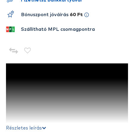
Fizethetsz bankkártyával
Bónuszpont jóváírás
60 Ft
Szállítható MPL csomagpontra
Részletes leírás