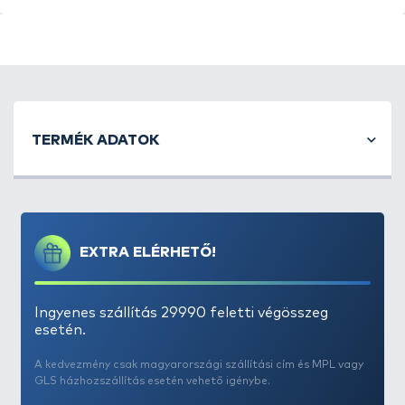
Black Edition BC 10000 Normal pótdob
A
„Normal”
az az a sima dob, amely alapból az
TERMÉK ADATOK
orsóhoz jár. Ezt a pótdobot azoknak ajánljuk, akik
szeretnének az alap meglévő dobuk mellé egy
másik, extra pótdobot.
Zsinórkapacitása 0,25 mm /
800 m, 0,30 mm / 650 m, 0,35 mm / 550
m.
Dobmagasság: 65 mm. Zsinórtároló rész
EXTRA ELÉRHETŐ!
magassága: 44 mm. Dobátmérő: 77 mm.
Ingyenes szállítás 29990 feletti végösszeg
esetén.
A kedvezmény csak magyarországi szállítási cím és MPL vagy
GLS házhozszállítás esetén vehető igénybe.