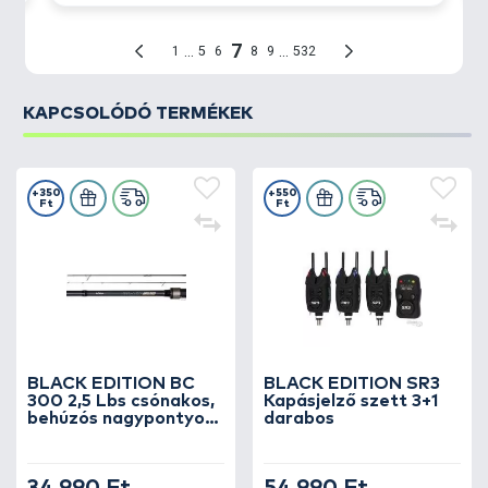
KAPCSOLÓDÓ TERMÉKEK
+350
+550
Ft
Ft
BLACK EDITION BC
BLACK EDITION SR3
300 2,5 Lbs csónakos,
Kapásjelző szett 3+1
behúzós nagypontyos
darabos
horgászbot +
Dobókesztyű ujj