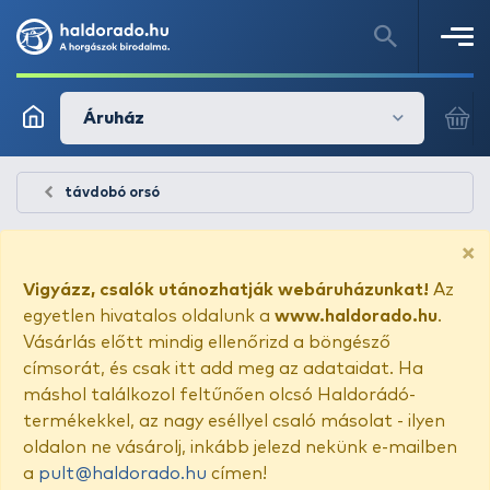
Áruház
távdobó orsó
×
Vigyázz, csalók utánozhatják webáruházunkat!
Az
egyetlen hivatalos oldalunk a
www.haldorado.hu
.
Vásárlás előtt mindig ellenőrizd a böngésző
címsorát, és csak itt add meg az adataidat. Ha
máshol találkozol feltűnően olcsó Haldorádó-
termékekkel, az nagy eséllyel csaló másolat - ilyen
oldalon ne vásárolj, inkább jelezd nekünk e-mailben
a
pult@haldorado.hu
címen!