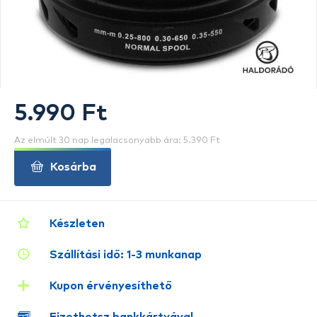
5.990 Ft
Az elmúlt 30 nap legalacsonyabb ára: 5.390 Ft
Kosárba
Készleten
Szállítási idő: 1-3 munkanap
Kupon érvényesíthető