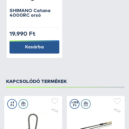
SHIMANO
Catana
4000RC orsó
19.990 Ft
Kosárba
KAPCSOLÓDÓ TERMÉKEK
+3
+255
Ft
Ft