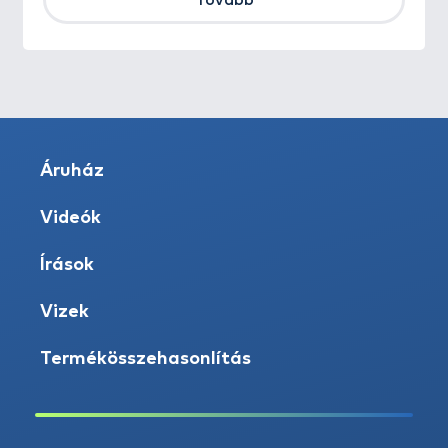
Tovább
Áruház
Videók
Írások
Vizek
Termékösszehasonlítás