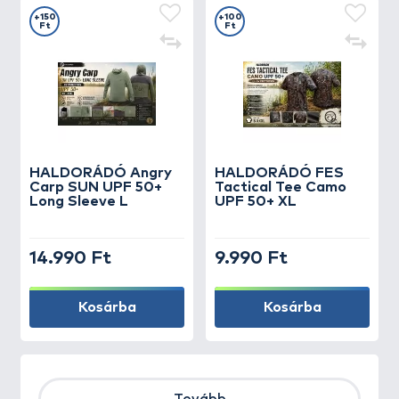
+150
+100
Ft
Ft
HALDORÁDÓ Angry
HALDORÁDÓ FES
Carp SUN UPF 50+
Tactical Tee Camo
Long Sleeve L
UPF 50+ XL
14.990 Ft
9.990 Ft
Kosárba
Kosárba