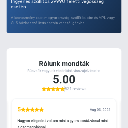
Ingyenes szállítás 29990 feletti végösszeg
esetén.
A kedvezmény csak magyarországi szállítási cím és MPL vagy
GLS házhozszállítás esetén vehető igénybe.