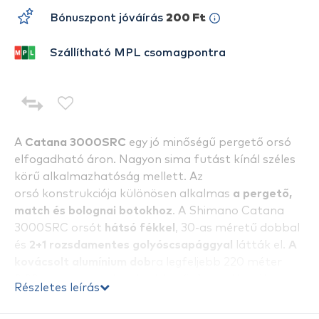
Bónuszpont jóváírás
200 Ft
Szállítható MPL csomagpontra
A
Catana 3000SRC
egy jó minőségű pergető orsó
elfogadható áron. Nagyon sima futást kínál széles
körű alkalmazhatóság mellett. Az
orsó konstrukciója különösen alkalmas
a pergető,
match és bolognai botokhoz
. A Shimano Catana
3000SRC orsót
hátsó fékkel
, 30-as méretű dobbal
és
2+1 rozsdamentes golyóscsapággyal
látták el.
A
kovácsolt alumínium dob
ra legfeljebb 220 méter
0,20 mm vastag damil tölthető. Az orsóhoz jár egy
Részletes leírás
tartalék műanyag dob. Ez a pergető orsó ideális
kezdő és tapasztalt horgászok számára is. Az orsó