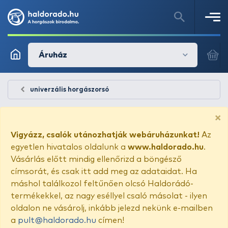
Áruház
univerzális horgászorsó
×
Vigyázz, csalók utánozhatják webáruházunkat!
Az
egyetlen hivatalos oldalunk a
www.haldorado.hu
.
Vásárlás előtt mindig ellenőrizd a böngésző
címsorát, és csak itt add meg az adataidat. Ha
máshol találkozol feltűnően olcsó Haldorádó-
termékekkel, az nagy eséllyel csaló másolat - ilyen
oldalon ne vásárolj, inkább jelezd nekünk e-mailben
a
pult@haldorado.hu
címen!