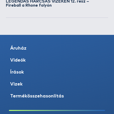
LEGENDÁS HARCSÁS VIZEKEN 12. rész –
Fireball a Rhone folyón
Áruház
Videók
Írások
Vizek
Termékösszehasonlítás