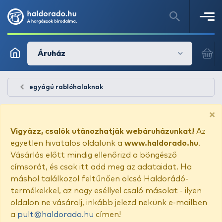
Áruház
egyágú rablóhalaknak
×
Vigyázz, csalók utánozhatják webáruházunkat!
Az
egyetlen hivatalos oldalunk a
www.haldorado.hu
.
Vásárlás előtt mindig ellenőrizd a böngésző
címsorát, és csak itt add meg az adataidat. Ha
máshol találkozol feltűnően olcsó Haldorádó-
termékekkel, az nagy eséllyel csaló másolat - ilyen
oldalon ne vásárolj, inkább jelezd nekünk e-mailben
a
pult@haldorado.hu
címen!