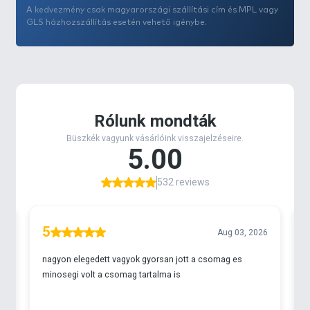
A kedvezmény csak magyarországi szállítási cím és MPL vagy
GLS házhozszállítás esetén vehető igénybe.