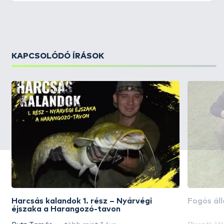
KAPCSOLÓDÓ ÍRÁSOK
Harcsás kalandok 1. rész – Nyárvégi
Fogós áll
éjszaka a Harangozó-tavon