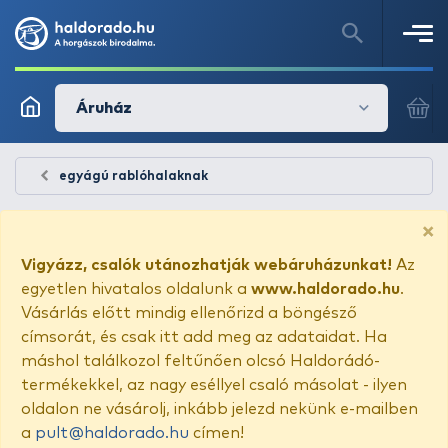
Áruház
egyágú rablóhalaknak
×
Vigyázz, csalók utánozhatják webáruházunkat!
Az
egyetlen hivatalos oldalunk a
www.haldorado.hu
.
Vásárlás előtt mindig ellenőrizd a böngésző
címsorát, és csak itt add meg az adataidat. Ha
máshol találkozol feltűnően olcsó Haldorádó-
termékekkel, az nagy eséllyel csaló másolat - ilyen
oldalon ne vásárolj, inkább jelezd nekünk e-mailben
a
pult@haldorado.hu
címen!