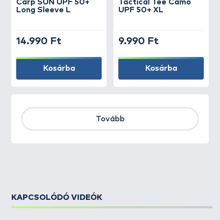
Carp SUN UPF 50+
Tactical Tee Camo
Long Sleeve L
UPF 50+ XL
14.990 Ft
9.990 Ft
Kosárba
Kosárba
Tovább
KAPCSOLÓDÓ VIDEÓK