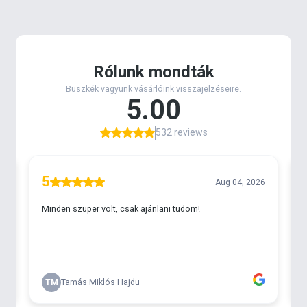
Kiszerelés:
5 db / csomag