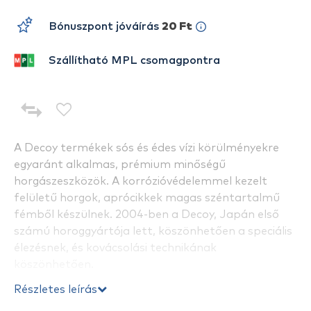
Bónuszpont jóváírás
20 Ft
Szállítható MPL csomagpontra
A Decoy termékek sós és édes vízi körülményekre
egyaránt alkalmas, prémium minőségű
horgászeszközök. A korrózióvédelemmel kezelt
felületű horgok, aprócikkek magas széntartalmű
fémből készülnek. 2004-ben a Decoy, Japán első
számú horoggyártója lett, köszönhetően a speciális
élezésnek, és kovácsolási technikának
köszönhetően.
Részletes leírás
Plasztik csalikhoz való speciális, íves „worm” horog a