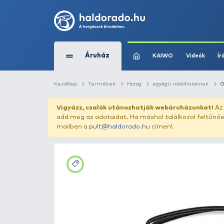
Áruház
KAIWO
Kezdőlap
Termékek
Horog
egyágú ra
Vigyázz, csalók utánozhatják webár
add meg az adataidat. Ha máshol találk
mailben a
pult@haldorado.hu
címen!