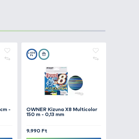
megakadályozza a horog
volt a halfogásra, hiszen szinte
ihal
cseréljük