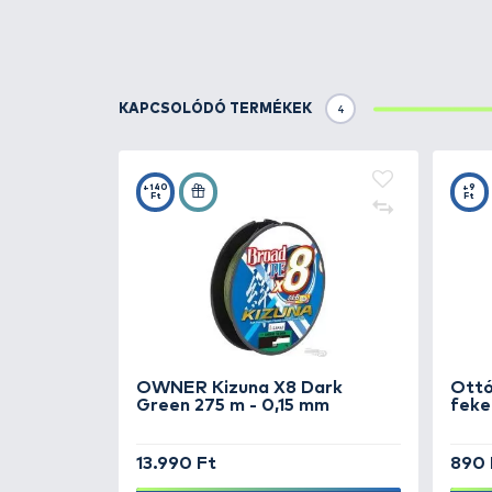
Részletek
Füles, szakállas bokorugró süll
elakadását. Segítségével horgász
azonnal az akadóban, vagy a sűr
Ezért kimondottan ajánlott:
- Erősen benőtt, hínáros terepen
- Kövezésen mártogatáshoz és gö
- Tartáson és akadós terepen tör
- Akadós terepen történő perge