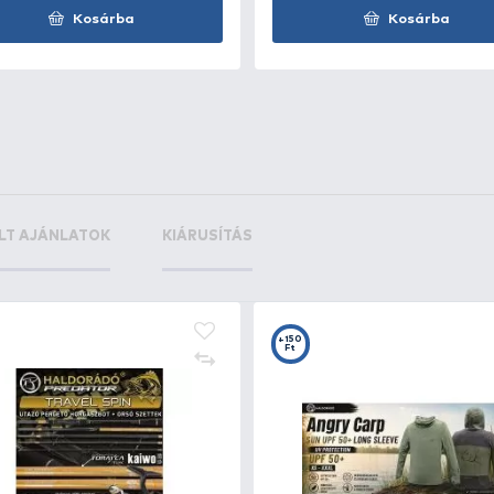
+9
+1
Ft
F
Ottó Bácsi Cheburaska
DE