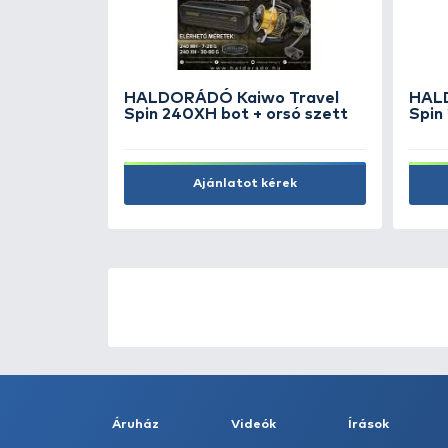
Green 275 m - 0,15 mm
13.990 Ft
Kosárba
ÚJ TERMÉKEK
TOP TERMÉKEK