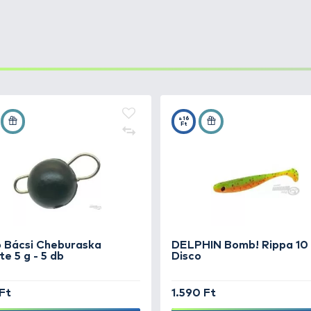
őző horog, aminek a szárán található rugalmas fémszál 
hatunk olyan vízterületeken is, ahol eddig esélyünk sem 
ű vízi növényzet között végezte.
 élő csalihallal való úszózáshoz
rgetéshez, amikor a csali haldarab, vagy taposott hal
ténő horgászathoz, amikor a csali halszelet vagy élő csal
téshez, ahol a műcsali hagyományos horgát bokorugróra 