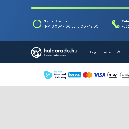
HALDORÁDÓ Kaiwo Travel
Spin 240XH bot + orsó szett