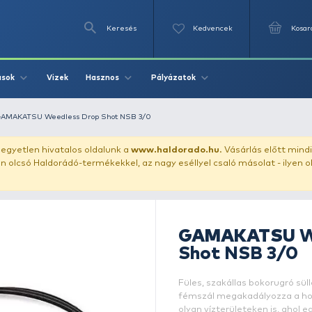
Keresés
Videók
Vizek
Írások
Hasznos
Pályázat
blóhalaknak
GAMAKATSU Weedless Drop Shot NSB 3/0
uházunkat!
Az egyetlen hivatalos oldalunk a
www.haldor
ozol feltűnően olcsó Haldorádó-termékekkel, az nagy eséll