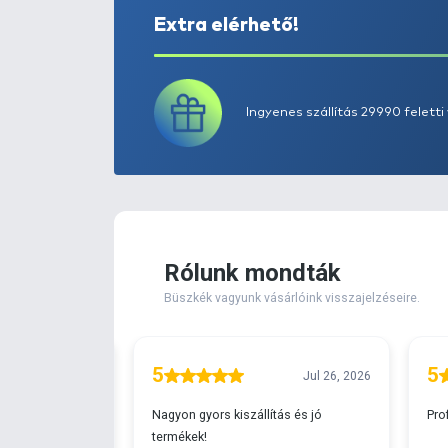
Extra elérhető!
Ingyenes szállítá