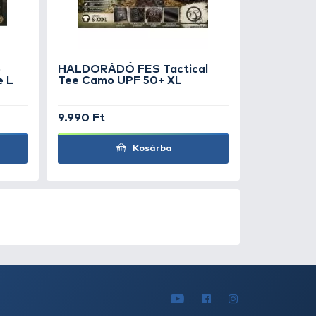
sco
150 m - 0,1
590 Ft
9.990 Ft
Kosárba