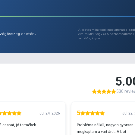
Az
A
s 29990 feletti végösszeg esetén.
c
v