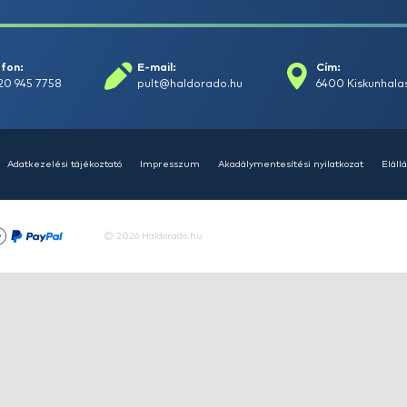
+15
Ft
HALDORÁDÓ Kaiwo Travel
HA
Spin 240MH bot + orsó szett
SU
14