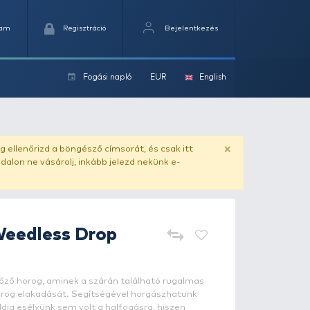
Kedvencek
Kosaram
Regisztráció
Fogási na
ok
ado.hu
. Vásárlás előtt mindig ellenőrizd a böngésző címs
yel csaló másolat - ilyen oldalon ne vásárolj, inkább jel
GAMAKATSU
Weedless Drop