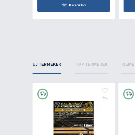
KAPCSOLÓDÓ TERMÉKEK
4
+140
Ft
OWNER Kizuna X8 Dark