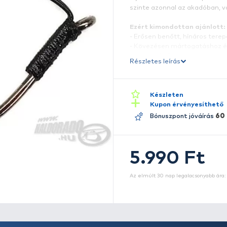
F
f
ol
s
E
- 
-
t
Ré
-
va
-
b