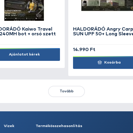
fekete 5 g - 5 db
Di
890 Ft
1.
Kosárba
KIEMELT AJÁNLATOK
KIÁRUSÍTÁS