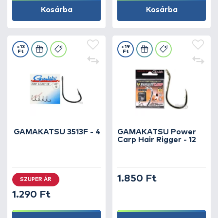
Kosárba
Kosárba
+13
+19
Ft
Ft
GAMAKATSU 3513F - 4
GAMAKATSU Power
Carp Hair Rigger - 12
1.850 Ft
SZUPER ÁR
1.290 Ft