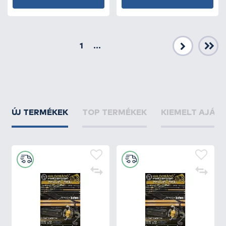
1
...
Következő
ÚJ TERMÉKEK
TOP TERMÉKEK
KIEMELT AJÁN