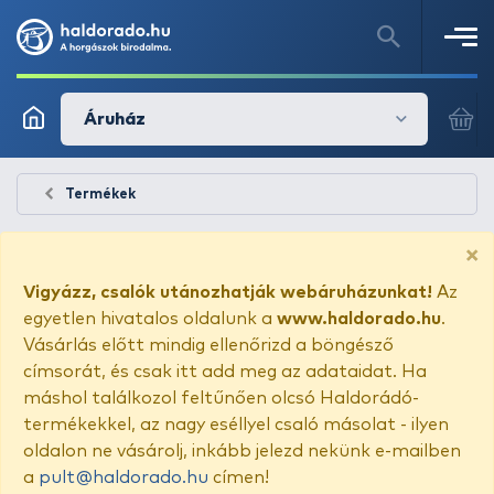
Áruház
Termékek
×
Vigyázz, csalók utánozhatják webáruházunkat!
Az
egyetlen hivatalos oldalunk a
www.haldorado.hu
.
Vásárlás előtt mindig ellenőrizd a böngésző
címsorát, és csak itt add meg az adataidat. Ha
máshol találkozol feltűnően olcsó Haldorádó-
termékekkel, az nagy eséllyel csaló másolat - ilyen
oldalon ne vásárolj, inkább jelezd nekünk e-mailben
a
pult@haldorado.hu
címen!