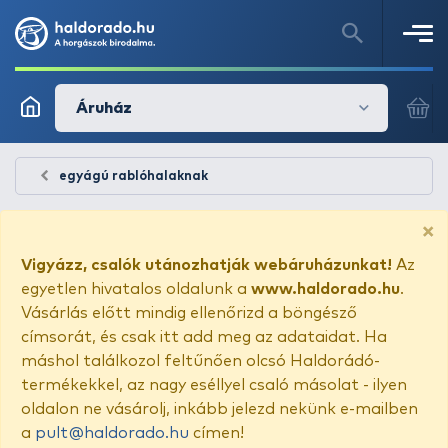
Áruház
egyágú rablóhalaknak
×
Vigyázz, csalók utánozhatják webáruházunkat!
Az
egyetlen hivatalos oldalunk a
www.haldorado.hu
.
Vásárlás előtt mindig ellenőrizd a böngésző
címsorát, és csak itt add meg az adataidat. Ha
máshol találkozol feltűnően olcsó Haldorádó-
termékekkel, az nagy eséllyel csaló másolat - ilyen
oldalon ne vásárolj, inkább jelezd nekünk e-mailben
a
pult@haldorado.hu
címen!