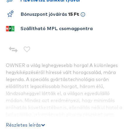
Fizethetsz bankkártyával
Bónuszpont jóváírás
15 Ft
Szállítható MPL csomagpontra
OWNER a világ leghegyesebb horga! A különleges
hegykiképzéséről híressé vált horogcsalád, mára
legenda. A speciális gyártástechnológia során
előállított legacélosabb horgot, három élű,
lándzsaheggyel látták el, a világon egyedülálló
módon. Mindez azt eredményezi, hogy minimális
erőhatás következtében is, ellenállás nélkül hatol a
hal szájába, a keményebb porcos részeket sem
kímélve. Kegyetlen fegyver, hiszen nem sok esélyt ad
Részletes leírás
a halnak. A kisebb méretek ponty és amur