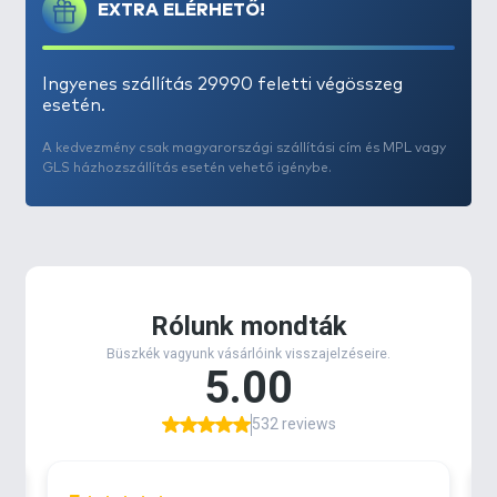
EXTRA ELÉRHETŐ!
Ingyenes szállítás 29990 feletti végösszeg
esetén.
A kedvezmény csak magyarországi szállítási cím és MPL vagy
GLS házhozszállítás esetén vehető igénybe.