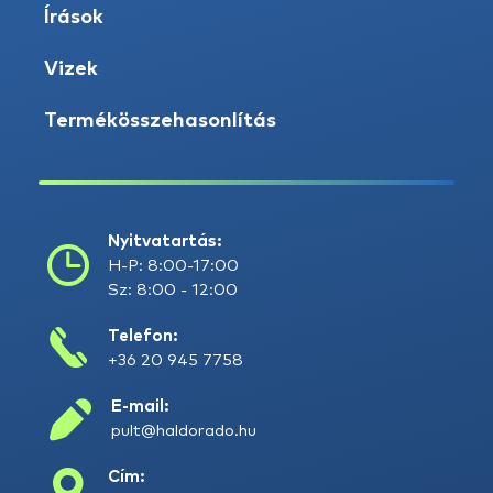
Írások
Vizek
Termékösszehasonlítás
Nyitvatartás:
H-P: 8:00-17:00
Sz: 8:00 - 12:00
Telefon:
+36 20 945 7758
E-mail:
pult@haldorado.hu
Cím: