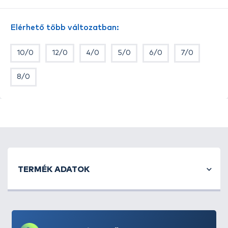
horgászok kedvencei, amelyek bármilyen módszer
során bevethetők. Az 1-3/0 méretek, gyakran a
Elérhető több változatban:
fűzért (lebegtetett kukoricát, bojlit, stb...) használó
horgászok féltve őrzött kincsei. A legnagyobbak:
10/0
12/0
4/0
5/0
6/0
7/0
5/0-tól 9/0-ig a harcsahorgászok kedvence. A horog
színe fekete. A horoghegy - a biztos akadás
8/0
érdekében - síkjából enyhén kihajlított. A klasszikus
gömbölyű horogöböl, közepesen hosszú szárban
végződik. Fonott zsinórhoz is bátran ajánljuk, mert
az erős fülbe, a vastagabb zsinórok is stabilan
köthetők. Tovább élezni, szükségtelen és TILOS!
Gyerek kezébe nem való!
TERMÉK ADATOK