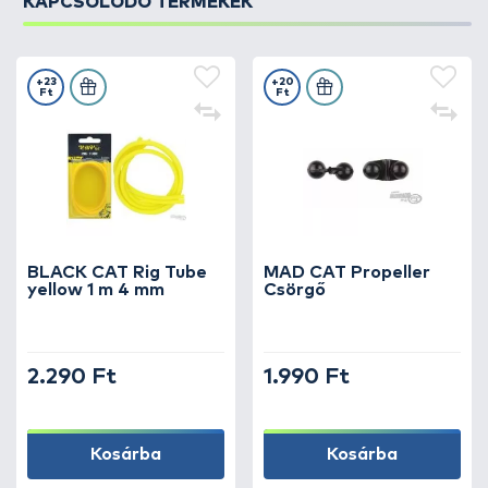
KAPCSOLÓDÓ TERMÉKEK
+23
+20
Ft
Ft
BLACK CAT Rig Tube
MAD CAT Propeller
yellow 1 m 4 mm
Csörgő
2.290 Ft
1.990 Ft
Kosárba
Kosárba