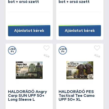
bot + orsó szett
bot + orsó szett
Ajánlatot kérek
Ajánlatot kérek
+150
+100
Ft
Ft
HALDORÁDÓ Angry
HALDORÁDÓ FES
Carp SUN UPF 50+
Tactical Tee Camo
Long Sleeve L
UPF 50+ XL