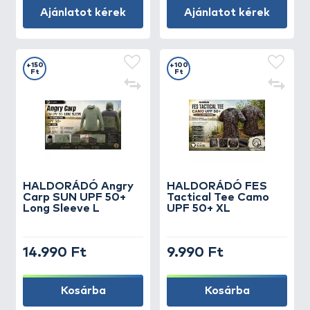
Ajánlatot kérek
Ajánlatot kérek
+150
+100
Ft
Ft
HALDORÁDÓ Angry
HALDORÁDÓ FES
Carp SUN UPF 50+
Tactical Tee Camo
Long Sleeve L
UPF 50+ XL
14.990 Ft
9.990 Ft
Kosárba
Kosárba