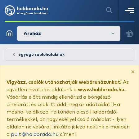
Áruház
egyágú rablóhalaknak
×
Vigyázz, csalók utánozhatják webáruházunkat!
Az
egyetlen hivatalos oldalunk a
www.haldorado.hu
.
Vásárlás előtt mindig ellenőrizd a böngésző
címsorát, és csak itt add meg az adataidat. Ha
máshol találkozol feltűnően olcsó Haldorádó-
termékekkel, az nagy eséllyel csaló másolat - ilyen
oldalon ne vásárolj, inkább jelezd nekünk e-mailben
a
pult@haldorado.hu
címen!