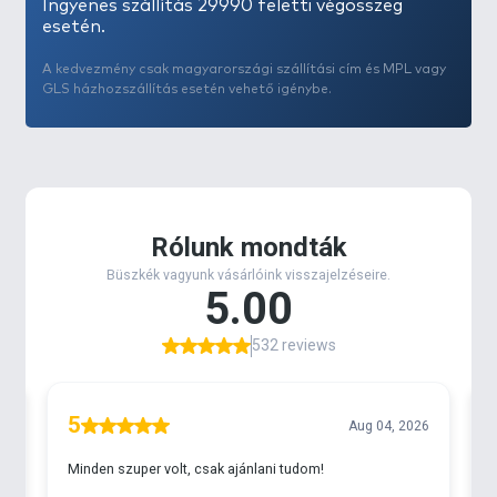
Ingyenes szállítás 29990 feletti végösszeg
esetén.
A kedvezmény csak magyarországi szállítási cím és MPL vagy
GLS házhozszállítás esetén vehető igénybe.