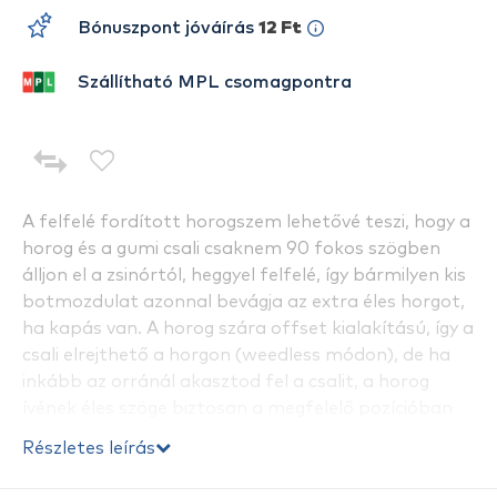
Bónuszpont jóváírás
12 Ft
Szállítható MPL csomagpontra
A felfelé fordított horogszem lehetővé teszi, hogy a
horog és a gumi csali csaknem 90 fokos szögben
álljon el a zsinórtól, heggyel felfelé, így bármilyen kis
botmozdulat azonnal bevágja az extra éles horgot,
ha kapás van. A horog szára offset kialakítású, így a
csali elrejthető a horgon (weedless módon), de ha
inkább az orránál akasztod fel a csalit, a horog
ívének éles szöge biztosan a megfelelő pozícióban
tartja azt.
Részletes leírás