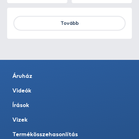
Tovább
Áruház
Videók
Írások
Vizek
Termékösszehasonlítás