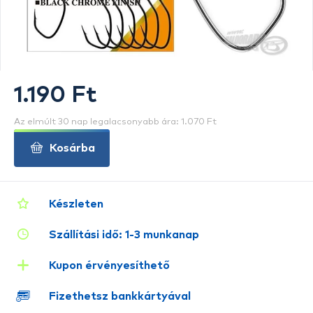
1.190 Ft
Az elmúlt 30 nap legalacsonyabb ára: 1.070 Ft
Kosárba
Készleten
Szállítási idő: 1-3 munkanap
Kupon érvényesíthető
Fizethetsz bankkártyával