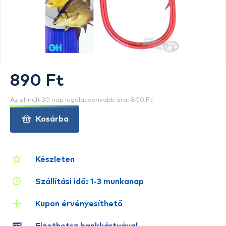
890 Ft
Az elmúlt 30 nap legalacsonyabb ára: 800 Ft
Kosárba
Készleten
Szállítási idő: 1-3 munkanap
Kupon érvényesíthető