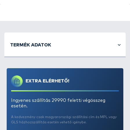
TERMÉK ADATOK
EXTRA ELÉRHETŐ!
Ingyenes szállítás 29990 feletti végösszeg
esetén.
A kedvezmény csak magyarországi szállítási cím és MPL vagy
GLS házhozszállítás esetén vehető igénybe.