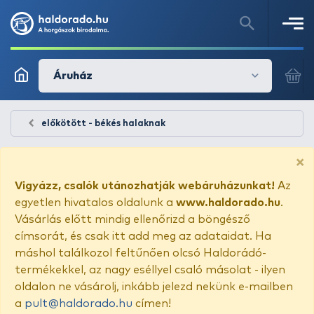
Áruház
előkötött - békés halaknak
×
Vigyázz, csalók utánozhatják webáruházunkat!
Az
egyetlen hivatalos oldalunk a
www.haldorado.hu
.
Vásárlás előtt mindig ellenőrizd a böngésző
címsorát, és csak itt add meg az adataidat. Ha
máshol találkozol feltűnően olcsó Haldorádó-
termékekkel, az nagy eséllyel csaló másolat - ilyen
oldalon ne vásárolj, inkább jelezd nekünk e-mailben
a
pult@haldorado.hu
címen!