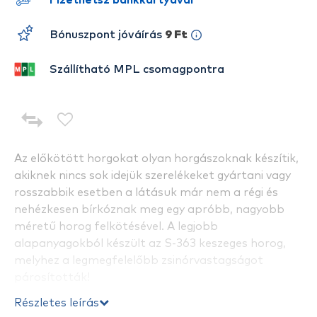
Fizethetsz bankkártyával
Bónuszpont jóváírás
9 Ft
Szállítható MPL csomagpontra
Az előkötött horgokat olyan horgászoknak készítik,
akiknek nincs sok idejük szerelékeket gyártani vagy
rosszabbik esetben a látásuk már nem a régi és
nehézkesen bírkóznak meg egy apróbb, nagyobb
méretű horog felkötésével. A legjobb
alapanyagokból készült az S-363 keszeges horog,
melyhez a legmegfelelőbb zsinórvastagságot
párosították!
Részletes leírás