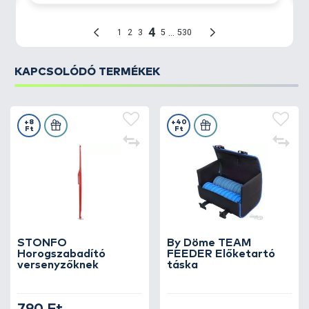
KAPCSOLÓDÓ TERMÉKEK
+8
+40
Ft
Ft
STONFO
By Döme TEAM
Horogszabadító
FEEDER Előketartó
versenyzőknek
táska