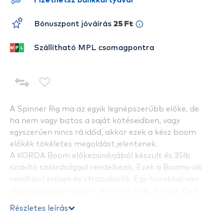
Fizethetsz bankkártyával
Bónuszpont jóváírás
25 Ft
Szállítható MPL csomagpontra
A Spinner Rig ma az egyik legnépszerűbb előke, de
ha nem vagy biztos a saját kötéseidben, vagy
egyszerűen nincs rá időd, akkor ezek a kész boom
előkék tökéletes megoldást jelentenek.
A KORDA Boom előkezsinórjából készült és 35lb
szakító szilárdsággal rendelkezik. Ezek a Booms-ok
rendkívül erősek és strapabírók. Egy hurokkal van
ellátva az egyik végén – amelyet a QC Swivel, Kwik
Link vagy hasonlóval csatlakoztathatsz. A másik
Részletes leírás
végére egy XX Spinner Swivel van krimpelva, amely