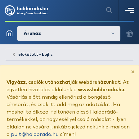
Áruház
előkötött - bojlis
×
Vigyázz, csalók utánozhatják webáruházunkat!
Az
egyetlen hivatalos oldalunk a
www.haldorado.hu
.
Vásárlás előtt mindig ellenőrizd a böngésző
címsorát, és csak itt add meg az adataidat. Ha
máshol találkozol feltűnően olcsó Haldorádó-
termékekkel, az nagy eséllyel csaló másolat - ilyen
oldalon ne vásárolj, inkább jelezd nekünk e-mailben
a
pult@haldorado.hu
címen!