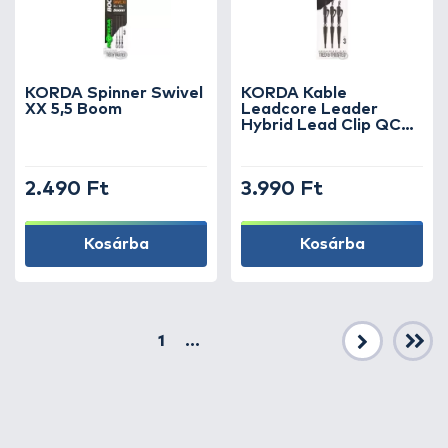
KORDA Spinner Swivel
KORDA Kable
XX 5,5 Boom
Leadcore Leader
Hybrid Lead Clip QC
Swivel Weed 50cm
2.490 Ft
3.990 Ft
Kosárba
Kosárba
1
...
Következő