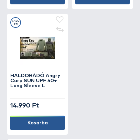
+150
Ft
HALDORÁDÓ Angry
Carp SUN UPF 50+
Long Sleeve L
14.990 Ft
Kosárba