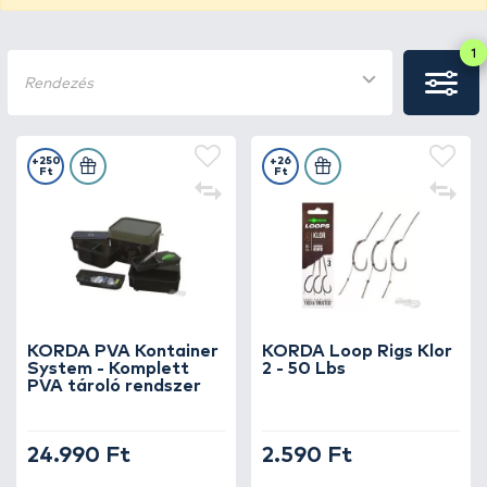
1
Rendezés
+250
+26
Ft
Ft
KORDA PVA Kontainer
KORDA Loop Rigs Klor
System - Komplett
2 - 50 Lbs
PVA tároló rendszer
24.990 Ft
2.590 Ft