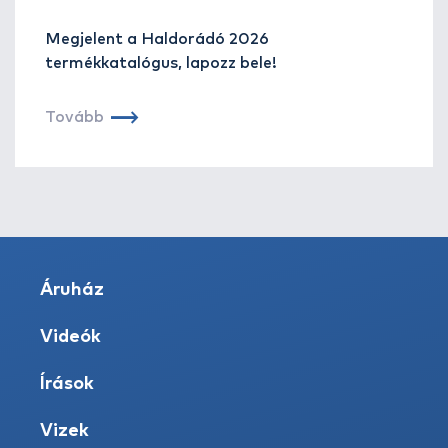
Megjelent a Haldorádó 2026
termékkatalógus, lapozz bele!
Tovább
Áruház
Videók
Írások
Vizek