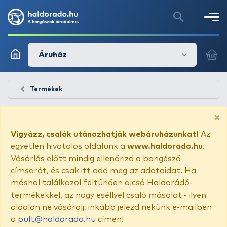
Áruház
Termékek
×
Vigyázz, csalók utánozhatják webáruházunkat!
Az
egyetlen hivatalos oldalunk a
www.haldorado.hu
.
Vásárlás előtt mindig ellenőrizd a böngésző
címsorát, és csak itt add meg az adataidat. Ha
máshol találkozol feltűnően olcsó Haldorádó-
termékekkel, az nagy eséllyel csaló másolat - ilyen
oldalon ne vásárolj, inkább jelezd nekünk e-mailben
a
pult@haldorado.hu
címen!