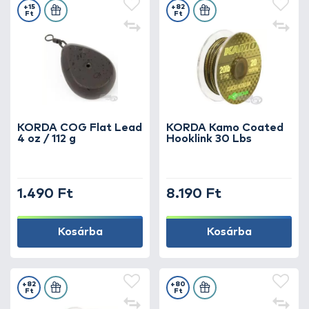
+15
+82
Ft
Ft
KORDA COG Flat Lead
KORDA Kamo Coated
4 oz / 112 g
Hooklink 30 Lbs
1.490 Ft
8.190 Ft
Kosárba
Kosárba
+82
+80
Ft
Ft