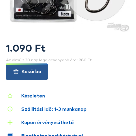
1.090 Ft
Az elmúlt 30 nap legalacsonyabb ára: 980 Ft
Kosárba
Készleten
Szállítási idő: 1-3 munkanap
Kupon érvényesíthető