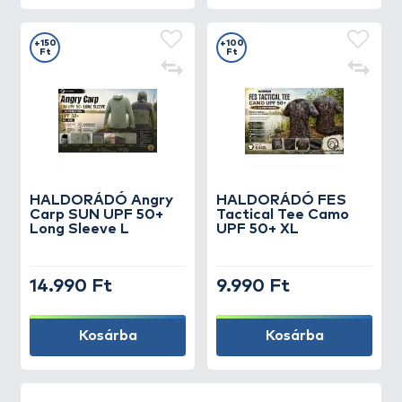
+150
+100
Ft
Ft
HALDORÁDÓ Angry
HALDORÁDÓ FES
Carp SUN UPF 50+
Tactical Tee Camo
Long Sleeve L
UPF 50+ XL
14.990 Ft
9.990 Ft
Kosárba
Kosárba