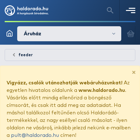
Áruház
feeder
×
Vigyázz, csalók utánozhatják webáruházunkat!
Az
egyetlen hivatalos oldalunk a
www.haldorado.hu
.
Vásárlás előtt mindig ellenőrizd a böngésző
címsorát, és csak itt add meg az adataidat. Ha
máshol találkozol feltűnően olcsó Haldorádó-
termékekkel, az nagy eséllyel csaló másolat - ilyen
oldalon ne vásárolj, inkább jelezd nekünk e-mailben
a
pult@haldorado.hu
címen!