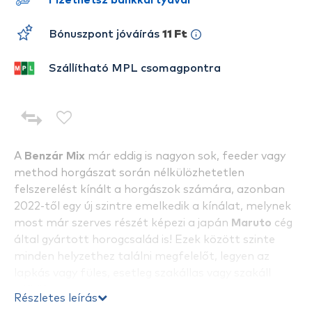
Fizethetsz bankkártyával
Bónuszpont jóváírás
11 Ft
Szállítható MPL csomagpontra
A
Benzár Mix
már eddig is nagyon sok, feeder vagy
method horgászat során nélkülözhetetlen
felszerelést kínált a horgászok számára, azonban
2022-től egy új szintre emelkedik a kínálat, melynek
most már szerves részét képezi a japán
Maruto
cég
által gyártott horogcsalád is! Ezek között szinte
minden helyzethez találni megfelelőt, legyen az
lapkás vagy füles, esetleg szakállas vagy szakáll
nélküli.
Részletes leírás