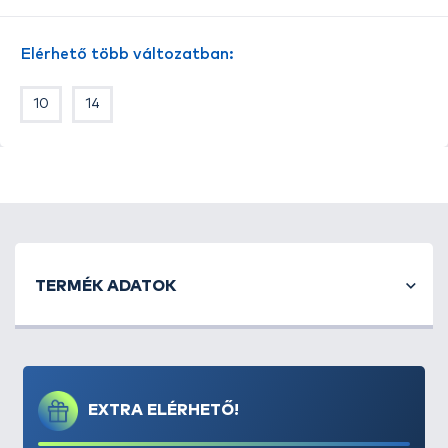
A
Method Specimen
egy
erős, vastaghúsú, szakáll
nélküli, füles kialakítású horog
, amely a pontyos
Elérhető több változatban:
method feeder horgászathoz készült. Ezt a horgot
nyugodtan bevethetjük azokon a vizeken is, ahol
10
14
kizárólag szakáll nélküli típusokkal lehet horgászni.
A Method Specimen, mivel rendkívül erős,
alkalmas
a nagytestű pontyok és amurok célzott
horgászatához is
. Szárának kialakítása különleges,
hiszen
szára a horog hegye felé hajlított
, így
garantálva a lehető legjobb akadást.
Kifejezetten a
fonott horogelőkezsinórok
használata mellett
tud ez utóbbi jellemzője
TERMÉK ADATOK
érvényesülni. A Method Specimen horog
hegye
rendkívül tartós
, köszönhetően a tökéletesre
csiszolt gyártástechnológiának, így akár egy kagylós
vagy kavicsos terepen sem kell attól tartanunk,
hogy horgunk idő előtt kicsorbulna.
EXTRA ELÉRHETŐ!
A
Method Specimen
horog azokban a méretekben