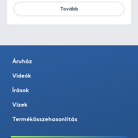
Tovább
Áruház
Videók
Írások
Vizek
Termékösszehasonlítás