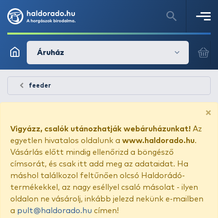
Áruház
feeder
×
Vigyázz, csalók utánozhatják webáruházunkat!
Az
egyetlen hivatalos oldalunk a
www.haldorado.hu
.
Vásárlás előtt mindig ellenőrizd a böngésző
címsorát, és csak itt add meg az adataidat. Ha
máshol találkozol feltűnően olcsó Haldorádó-
termékekkel, az nagy eséllyel csaló másolat - ilyen
oldalon ne vásárolj, inkább jelezd nekünk e-mailben
a
pult@haldorado.hu
címen!