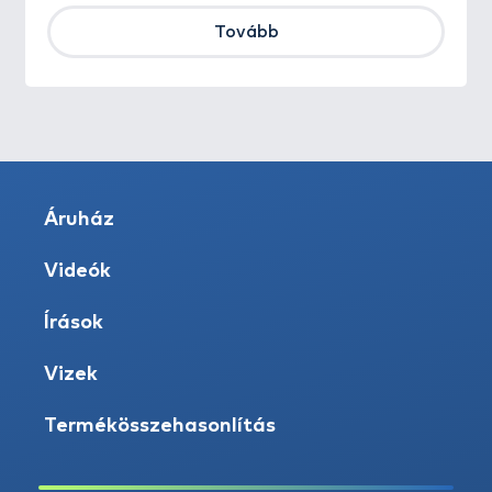
Tovább
Áruház
Videók
Írások
Vizek
Termékösszehasonlítás