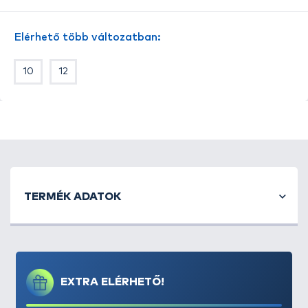
A
Method Specimen
egy
erős, vastaghúsú, szakáll
nélküli, füles kialakítású horog
, amely a pontyos
Elérhető több változatban:
method feeder horgászathoz készült. Ezt a horgot
nyugodtan bevethetjük azokon a vizeken is, ahol
10
12
kizárólag szakáll nélküli típusokkal lehet horgászni.
A Method Specimen, mivel rendkívül erős,
alkalmas
a nagytestű pontyok és amurok célzott
horgászatához is
. Szárának kialakítása különleges,
hiszen
szára a horog hegye felé hajlított
, így
garantálva a lehető legjobb akadást.
Kifejezetten a
fonott horogelőkezsinórok
használata mellett
tud ez utóbbi jellemzője
TERMÉK ADATOK
érvényesülni. A Method Specimen horog
hegye
rendkívül tartós
, köszönhetően a tökéletesre
csiszolt gyártástechnológiának, így akár egy kagylós
vagy kavicsos terepen sem kell attól tartanunk,
hogy horgunk idő előtt kicsorbulna.
EXTRA ELÉRHETŐ!
A
Method Specimen
horog azokban a méretekben