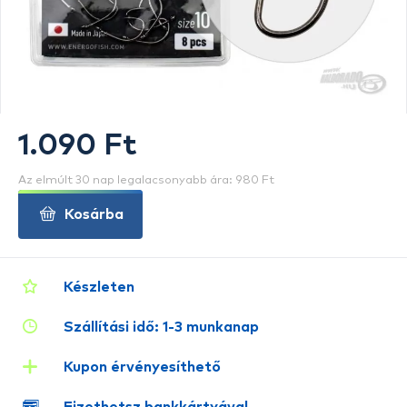
1.090 Ft
Az elmúlt 30 nap legalacsonyabb ára: 980 Ft
Kosárba
Készleten
Szállítási idő: 1-3 munkanap
Kupon érvényesíthető