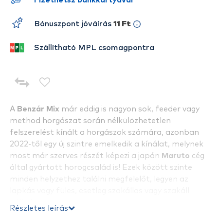
Fizethetsz bankkártyával
Bónuszpont jóváírás
11 Ft
Szállítható MPL csomagpontra
A
Benzár Mix
már eddig is nagyon sok, feeder vagy
method horgászat során nélkülözhetetlen
felszerelést kínált a horgászok számára, azonban
2022-től egy új szintre emelkedik a kínálat, melynek
most már szerves részét képezi a japán
Maruto
cég
által gyártott horogcsalád is! Ezek között szinte
minden helyzethez találni megfelelőt, legyen az
lapkás vagy füles, esetleg szakállas vagy szakáll
nélküli.
Részletes leírás