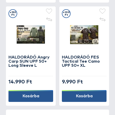
+150
+100
Ft
Ft
HALDORÁDÓ Angry
HALDORÁDÓ FES
Carp SUN UPF 50+
Tactical Tee Camo
Long Sleeve L
UPF 50+ XL
14.990 Ft
9.990 Ft
Kosárba
Kosárba