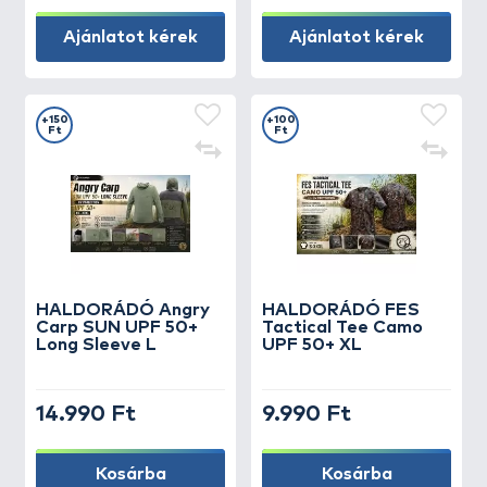
Ajánlatot kérek
Ajánlatot kérek
+150
+100
Ft
Ft
HALDORÁDÓ Angry
HALDORÁDÓ FES
Carp SUN UPF 50+
Tactical Tee Camo
Long Sleeve L
UPF 50+ XL
14.990 Ft
9.990 Ft
Kosárba
Kosárba