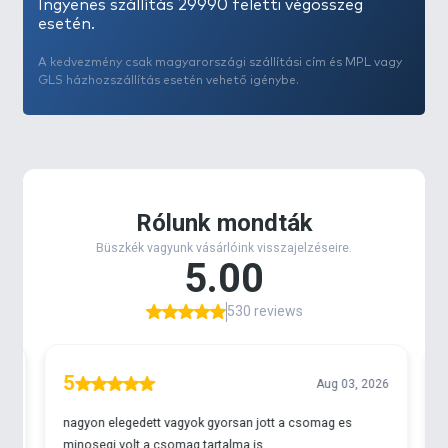
Ingyenes szállítás 29990 feletti végösszeg
esetén.
A kedvezmény csak magyarországi szállítási cím és MPL vagy
GLS házhozszállítás esetén vehető igénybe.