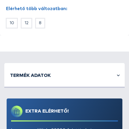
csaliról. Csalitüskés és hajszálelőkés megoldásokhoz
Elérhető több változatban:
is szuper alternatíva. A horgok
Japánban készült
ek,
ez az egyik biztosítékuk a kiváló minőségre, a Benzár
10
12
8
márka mellett. Mikroszakállas, füles változatú
szárral készültek, melyek a fonott és monofil
előkékkel is kiváló szolgálatot biztosítanak.
Versenykörülményekhez is kifejezetten ajánljuk a
széria horgait, de a hétköznapi pecák alkalmával
sem fognak csalódást okozni.
TERMÉK ADATOK
EXTRA ELÉRHETŐ!