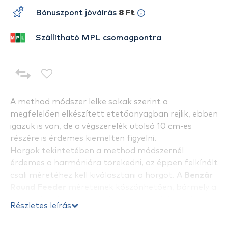
Bónuszpont jóváírás
8 Ft
Szállítható MPL csomagpontra
A method módszer lelke sokak szerint a
megfelelően elkészített etetőanyagban rejlik, ebben
igazuk is van, de a végszerelék utolsó 10 cm-es
részére is érdemes kiemelten figyelni.
Horgok tekintetében a method módszernél
érdemes a harmóniára törekedni, az éppen felkínált
csali méretéhez kell kiválasztani a horgot. A
Benzár
Round Feeder
méreteinek köszönhetően, bármely a
method technikával alkalmazott és közkedvelt
Részletes leírás
csalihoz tökéletes megoldást nyújt, legyen szó
Waftersről, Popupról vagy bármilyen süllyedő