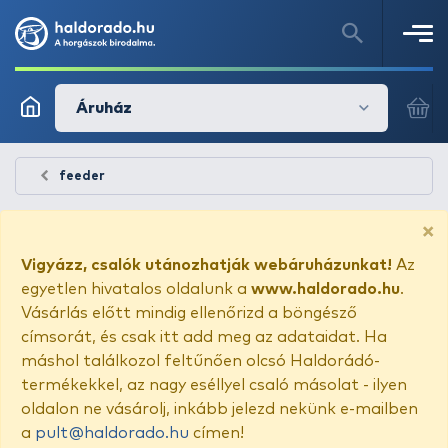
Áruház
feeder
×
Vigyázz, csalók utánozhatják webáruházunkat!
Az
egyetlen hivatalos oldalunk a
www.haldorado.hu
.
Vásárlás előtt mindig ellenőrizd a böngésző
címsorát, és csak itt add meg az adataidat. Ha
máshol találkozol feltűnően olcsó Haldorádó-
termékekkel, az nagy eséllyel csaló másolat - ilyen
oldalon ne vásárolj, inkább jelezd nekünk e-mailben
a
pult@haldorado.hu
címen!