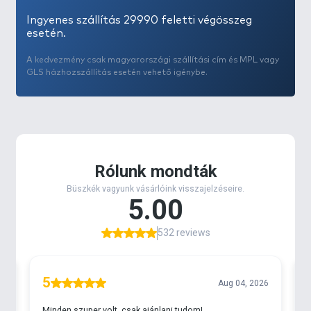
Ingyenes szállítás 29990 feletti végösszeg
esetén.
A kedvezmény csak magyarországi szállítási cím és MPL vagy
GLS házhozszállítás esetén vehető igénybe.