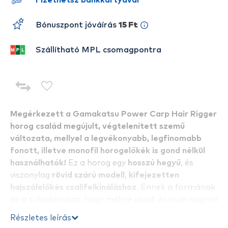
Fizethetsz bankkártyával
Bónuszpont jóváírás
15 Ft
Szállítható MPL csomagpontra
Megérkezett a Gamakatsu Power Carp Hair Rigger
horog család megújult, végtelenített szemű
változata, mellyel a legvékonyabb, legfinomabb
fonott, illetve monofil horogelőkék is gond nélkül
használhatók!
Ez a horog egy
hosszú hegyű
, és
viszonylag
rövid szárú modell
,
kifejezetten
hajszálelőkés csalifelkínáláshoz
. Ennek a formának
az a tulajdonsága, hogy mélyre akad, és csak nagyon
ritka esetben engedi el a halat, ugyanis rövid szára
Részletes leírás
miatt stabilan fogja a húst, és fárasztás során nem