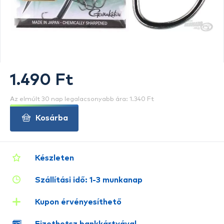
1.490 Ft
Az elmúlt 30 nap legalacsonyabb ára: 1.340 Ft
Kosárba
Készleten
Szállítási idő: 1-3 munkanap
Kupon érvényesíthető