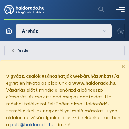
Áruház
feeder
×
Vigyázz, csalók utánozhatják webáruházunkat!
Az
egyetlen hivatalos oldalunk a
www.haldorado.hu
.
Vásárlás előtt mindig ellenőrizd a böngésző
címsorát, és csak itt add meg az adataidat. Ha
máshol találkozol feltűnően olcsó Haldorádó-
termékekkel, az nagy eséllyel csaló másolat - ilyen
oldalon ne vásárolj, inkább jelezd nekünk e-mailben
a
pult@haldorado.hu
címen!