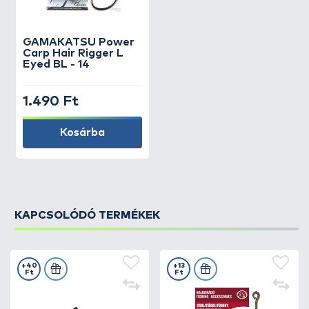
GAMAKATSU
Power
Carp Hair Rigger L
Eyed BL - 14
1.490 Ft
Kosárba
KAPCSOLÓDÓ TERMÉKEK
+40
+13
Ft
Ft