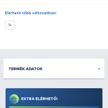
„lötyögősödik” ki. Főleg közepes méretű, gyorsan
irányt váltó halak horgászatánál alkalmazott
Elérhető több változatban:
horog. Mivel
vastaghúsú, nagyon jól
balanszírozható
, lent tartja még a nagy
14
felhajtóerejű csalikat is, valamint rendkívül
erős,
nem hajlik ki
még nagy megterhelés esetén sem. A
Power Carp
kapható szakállas és szakállmentes
kivitelben
is.
TERMÉK ADATOK
EXTRA ELÉRHETŐ!