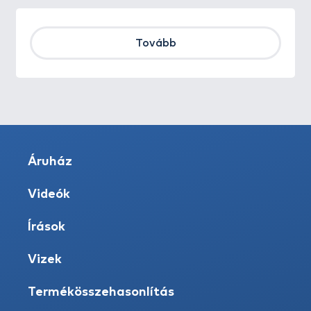
Tovább
Áruház
Videók
Írások
Vizek
Termékösszehasonlítás