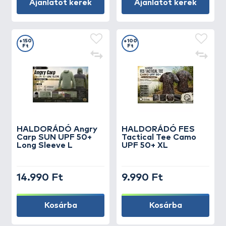
Ajánlatot kérek
Ajánlatot kérek
+150
+100
Ft
Ft
HALDORÁDÓ Angry
HALDORÁDÓ FES
Carp SUN UPF 50+
Tactical Tee Camo
Long Sleeve L
UPF 50+ XL
14.990 Ft
9.990 Ft
Kosárba
Kosárba