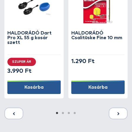
HALDORÁDÓ Dart
HALDORÁDÓ
Pro XL 55 g kosár
Csalitüske Fine 10 mm
szett
1.290 Ft
SZUPER ÁR
3.990 Ft
Kosárba
Kosárba