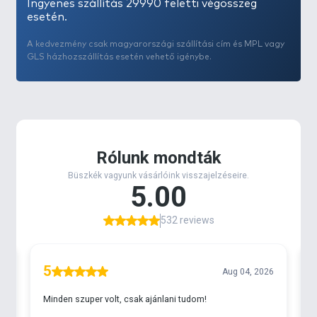
Ingyenes szállítás 29990 feletti végösszeg
esetén.
A kedvezmény csak magyarországi szállítási cím és MPL vagy
GLS házhozszállítás esetén vehető igénybe.