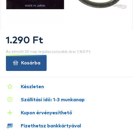
1.290 Ft
Az elmúlt 30 nap legalacsonyabb ára: 1.160 Ft
Kosárba
Készleten
Szállítási idő: 1-3 munkanap
Kupon érvényesíthető
Fizethetsz bankkártyával