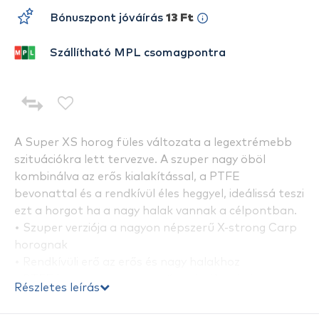
Bónuszpont jóváírás
13 Ft
Szállítható MPL csomagpontra
A Super XS horog füles változata a legextrémebb
szituációkra lett tervezve. A szuper nagy öböl
kombinálva az erős kialakítással, a PTFE
bevonattal és a rendkívül éles heggyel, ideálissá teszi
ezt a horgot ha a nagy halak vannak a célpontban.
• Szuper verziója a nagyon népszerű X-strong Carp
horognak
• Rendkívüli erő az erős és nagy halakhoz
• PTFE bevonat az extra erőért és élességért
Részletes leírás
• Nagy széles öböl
• Nagyon hegyes hegykiképzés