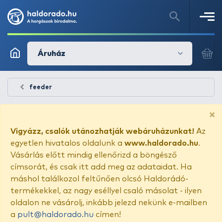
Áruház
feeder
×
Vigyázz, csalók utánozhatják webáruházunkat!
Az
egyetlen hivatalos oldalunk a
www.haldorado.hu
.
Vásárlás előtt mindig ellenőrizd a böngésző
címsorát, és csak itt add meg az adataidat. Ha
máshol találkozol feltűnően olcsó Haldorádó-
termékekkel, az nagy eséllyel csaló másolat - ilyen
oldalon ne vásárolj, inkább jelezd nekünk e-mailben
a
pult@haldorado.hu
címen!