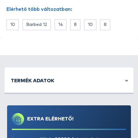
• Füles kivitel ideálissá teszi a hajszálelőkén felkínált
Elérhető több változatban:
csalizáshoz
10
Barbed 12
14
8
10
8
TERMÉK ADATOK
EXTRA ELÉRHETŐ!