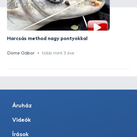
Harcsás method nagy pontyokkal
Döme Gábor
több mint 3 éve
Áruház
Videók
Írások