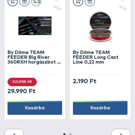
Ft
Ft
By Döme TEAM
By Döme TEAM
FEEDER Big River
FEEDER Long Cast
360RXH horgászbot +
Line 0,22 mm
Dobókesztyű ujj
2.190 Ft
SZUPER ÁR
29.990 Ft
Kosárba
Kosárba