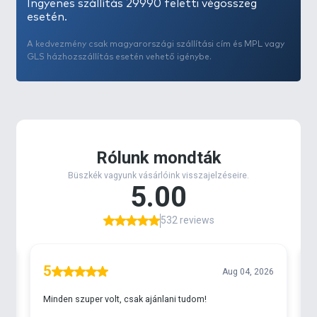
Ingyenes szállítás 29990 feletti végösszeg
esetén.
A kedvezmény csak magyarországi szállítási cím és MPL vagy
GLS házhozszállítás esetén vehető igénybe.