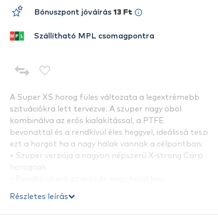
Bónuszpont jóváírás
13 Ft
Szállítható MPL csomagpontra
A Super XS horog füles változata a legextrémebb
szituációkra lett tervezve. A szuper nagy öböl
kombinálva az erős kialakítással, a PTFE
bevonattal és a rendkívül éles heggyel, ideálissá teszi
ezt a horgot ha a nagy halak vannak a célpontban.
• Szuper verziója a nagyon népszerű X-strong Carp
horognak
• Rendkívüli erő az erős és nagy halakhoz
• PTFE bevonat az extra erőért és élességért
Részletes leírás
• Nagy széles öböl
• Nagyon hegyes hegykiképzés