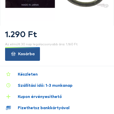
1.290 Ft
Az elmúlt 30 nap legalacsonyabb ára: 1.160 Ft
Kosárba
Készleten
Szállítási idő: 1-3 munkanap
Kupon érvényesíthető
Fizethetsz bankkártyával