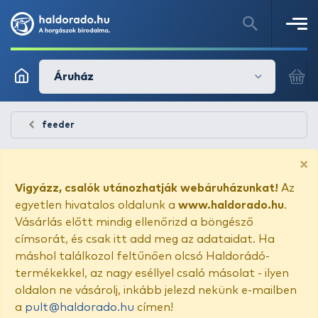
Áruház
feeder
×
Vigyázz, csalók utánozhatják webáruházunkat!
Az
egyetlen hivatalos oldalunk a
www.haldorado.hu
.
Vásárlás előtt mindig ellenőrizd a böngésző
címsorát, és csak itt add meg az adataidat. Ha
máshol találkozol feltűnően olcsó Haldorádó-
termékekkel, az nagy eséllyel csaló másolat - ilyen
oldalon ne vásárolj, inkább jelezd nekünk e-mailben
a
pult@haldorado.hu
címen!