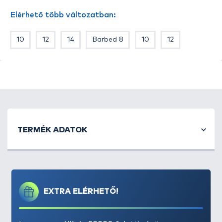
• Füles kivitel ideálissá teszi a hajszálelőkén felkínált
Elérhető több változatban:
csalizáshoz
10
12
14
Barbed 8
10
12
TERMÉK ADATOK
EXTRA ELÉRHETŐ!