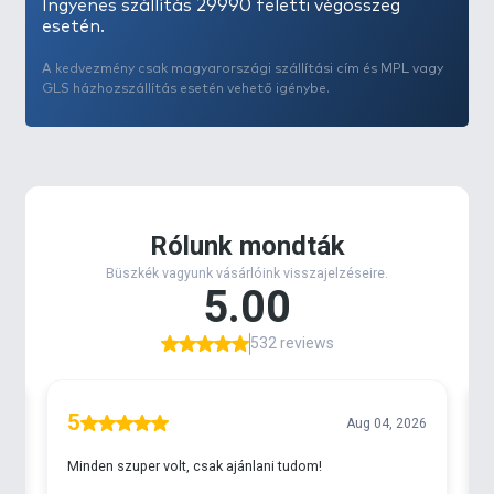
Ingyenes szállítás 29990 feletti végösszeg
esetén.
A kedvezmény csak magyarországi szállítási cím és MPL vagy
GLS házhozszállítás esetén vehető igénybe.