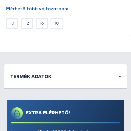
intenzív
törpeharcsázásra
is!
Elérhető több változatban:
Kínálatunkban megtalálható méretek:
10, 12, 14, 16,
18
10
12
16
18
Kiszerelés
: 20 db / csomag
TERMÉK ADATOK
EXTRA ELÉRHETŐ!