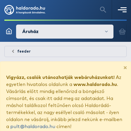
Áruház
feeder
×
Vigyázz, csalók utánozhatják webáruházunkat!
Az
egyetlen hivatalos oldalunk a
www.haldorado.hu
.
Vásárlás előtt mindig ellenőrizd a böngésző
címsorát, és csak itt add meg az adataidat. Ha
máshol találkozol feltűnően olcsó Haldorádó-
termékekkel, az nagy eséllyel csaló másolat - ilyen
oldalon ne vásárolj, inkább jelezd nekünk e-mailben
a
pult@haldorado.hu
címen!