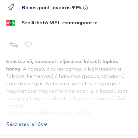
Bónuszpont jóváírás
9 Ft
Szállítható MPL csomagpontra
Ezüstszínű, kovácsolt eljárással készült lapkás
horog
. A hosszú, éles horoghegy a legkitűnőbb a
folyóvízi keményszájú halakhoz (paduc, szilvaorrú,
karikakeszeg) is. Nehezen csorbul ki, nagyon jó a
hegytartása még kemény terepen is, a hosszú szár
pedig segít egy mozdulattal kiszedni a hal szájából a
horgot.
Kifejezetten
ajánlott hosszú előkés
horgászatokhoz, akár versenykörülmények közt is
.
Részletes leírás
Remekül teljesít a
békés halak horgászata során
, de
hosszú szára miatt kiválóan alkalmas