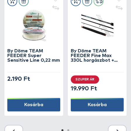
Ft
Ft
By Döme TEAM
By Döme TEAM
FEEDER Super
FEEDER Fine Max
Sensitive Line 0,22 mm
330L horgászbot +
Dobókesztyű ujj
2.190 Ft
SZUPER ÁR
19.990 Ft
Kosárba
Kosárba