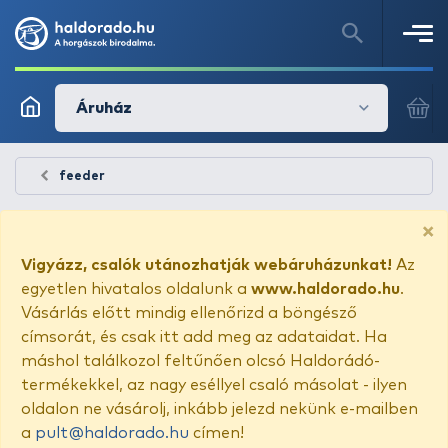
Áruház
feeder
×
Vigyázz, csalók utánozhatják webáruházunkat!
Az
egyetlen hivatalos oldalunk a
www.haldorado.hu
.
Vásárlás előtt mindig ellenőrizd a böngésző
címsorát, és csak itt add meg az adataidat. Ha
máshol találkozol feltűnően olcsó Haldorádó-
termékekkel, az nagy eséllyel csaló másolat - ilyen
oldalon ne vásárolj, inkább jelezd nekünk e-mailben
a
pult@haldorado.hu
címen!