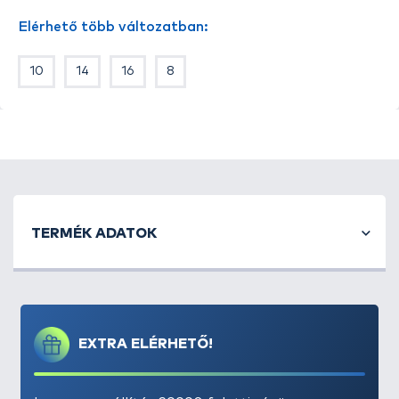
versenyszerű method horgászathoz
akár hazai,
Elérhető több változatban:
akár nemzetközi szinten!
A széles méretválasztéknak köszönhetően a
10
14
16
8
legtöbb békéshalas módszerhez ajánljuk.
Kínálatunkban megtalálható méretek:
8, 10, 12, 14,
16
Kiszerelés
: 15 db / csomag
TERMÉK ADATOK
EXTRA ELÉRHETŐ!