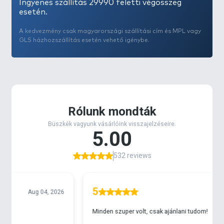
Ingyenes szállítás 29990 feletti végösszeg
esetén.
A kedvezmény csak magyarországi szállítási cím és MPL vagy
GLS házhozszállítás esetén vehető igénybe.