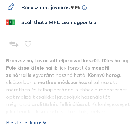
Bónuszpont jóváírás
9 Ft
Szállítható MPL csomagpontra
Bronzszínű, kovácsolt eljárással készült füles horog
.
Füle kissé kifelé hajlik
, így fonott és
monofil
zsinórral is
egyaránt használható.
Könnyű horog
,
elsősorban a
method módszerhez
alkalmazott,
méretben és felhajtóerőben is ehhez a módszerhez
optimalizált csalikkal javasoljuk használatát,
méghozzá
csalitüskés felkínálással
. Különlegességet
jelentenek a kisméretű változatok, melyek
leheletfinom horgászatot tesznek lehetővé.
Részletes leírás
Mivel ideális monofil zsinórral történő megkötéshez,
továbbá
szakállmentes változat, ajánlott a