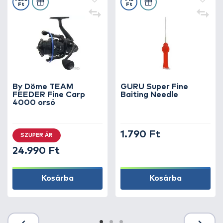
Ft
Ft
By Döme TEAM
GURU Super Fine
FEEDER Fine Carp
Baiting Needle
4000 orsó
1.790 Ft
SZUPER ÁR
24.990 Ft
Kosárba
Kosárba