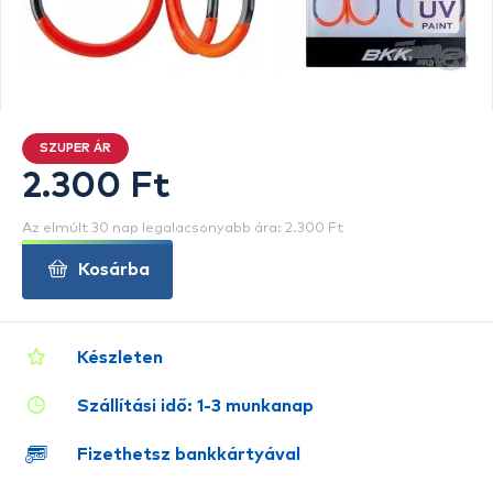
SZUPER ÁR
2.300 Ft
Az elmúlt 30 nap legalacsonyabb ára: 2.300 Ft
Kosárba
Készleten
Szállítási idő: 1-3 munkanap
Fizethetsz bankkártyával