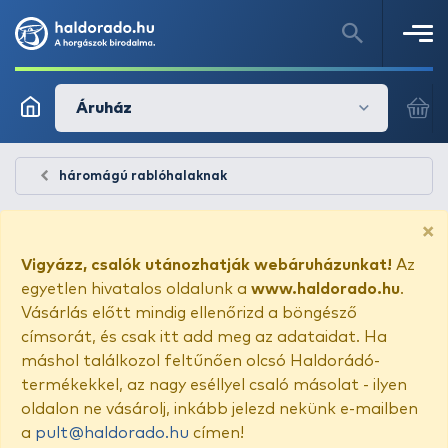
Áruház
háromágú rablóhalaknak
×
Vigyázz, csalók utánozhatják webáruházunkat!
Az
egyetlen hivatalos oldalunk a
www.haldorado.hu
.
Vásárlás előtt mindig ellenőrizd a böngésző
címsorát, és csak itt add meg az adataidat. Ha
máshol találkozol feltűnően olcsó Haldorádó-
termékekkel, az nagy eséllyel csaló másolat - ilyen
oldalon ne vásárolj, inkább jelezd nekünk e-mailben
a
pult@haldorado.hu
címen!