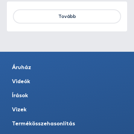
Tovább
Áruház
Videók
Írások
Vizek
Termékösszehasonlítás