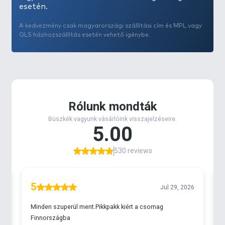
esetén.
lazacok.
A kedvezmény csak magyarországi szállítási cím és MPL vagy
Mint minden modern BKK horgot, ezt is a rettegett
GLS házhozszállítás esetén vehető igénybe.
heggyel és éllel vértezték fel valamint kovácsolással
erősítették meg.
Ezenkívül a horog szárának mérsékelt hossza
lehetővé teszi, hogy különböző típusú csalikon is
használhassuk, például kanalak, körforgó, blad,
crank, minnow és topwater-csalikon.