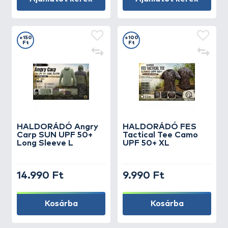
+150
+100
Ft
Ft
HALDORÁDÓ Angry
HALDORÁDÓ FES
Carp SUN UPF 50+
Tactical Tee Camo
Long Sleeve L
UPF 50+ XL
14.990 Ft
9.990 Ft
Kosárba
Kosárba