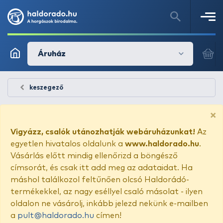
Áruház
keszegező
×
Vigyázz, csalók utánozhatják webáruházunkat!
Az
egyetlen hivatalos oldalunk a
www.haldorado.hu
.
Vásárlás előtt mindig ellenőrizd a böngésző
címsorát, és csak itt add meg az adataidat. Ha
máshol találkozol feltűnően olcsó Haldorádó-
termékekkel, az nagy eséllyel csaló másolat - ilyen
oldalon ne vásárolj, inkább jelezd nekünk e-mailben
a
pult@haldorado.hu
címen!