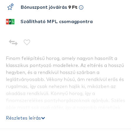
Bónuszpont jóváírás
9 Ft
Szállítható MPL csomagpontra
Finom felépítésű horog, amely nagyon hasonlít a
klasszikus pontyozó modellekre. Az eltérés a hosszú
hegyben, és a rendkívül hosszú szárban a
leglátványosabb. Vékony húsú, ám rendkívül erős és
rugalmas, így csak nehezen hajlik ki, miközben az
akadása rendkívüli. Könnyű horog, így a
finomszerelékes pontyhorgászoknak ajánljuk. Széles
öble miatt sok csali ráfér, így a nagyobb méretűek
akár csalikombinációkhoz is megfelelőek, míg a
Részletes leírás
kisebbeknek akár a rendkívül lefinomított
pontyhorgászatban lehet jelentőségük. Folyóvízi,