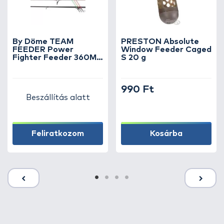
By Döme TEAM
PRESTON Absolute
FEEDER Power
Window Feeder Caged
Fighter Feeder 360MH
S 20 g
horgászbot +
Dobókesztyű ujj
990 Ft
Beszállítás alatt
Feliratkozom
Kosárba