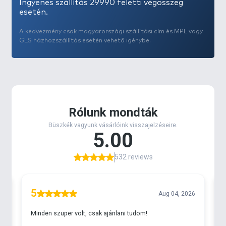
Ingyenes szállítás 29990 feletti végösszeg
esetén.
A kedvezmény csak magyarországi szállítási cím és MPL vagy
GLS házhozszállítás esetén vehető igénybe.