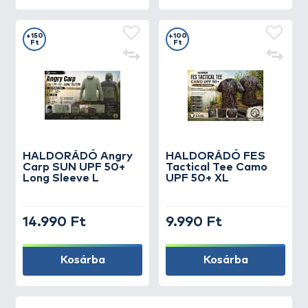
+150
+100
Ft
Ft
HALDORÁDÓ Angry
HALDORÁDÓ FES
Carp SUN UPF 50+
Tactical Tee Camo
Long Sleeve L
UPF 50+ XL
14.990 Ft
9.990 Ft
Kosárba
Kosárba