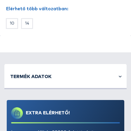
kemény szájú, közepes méretű halakhoz is ajánljuk,
Elérhető több változatban:
főleg a paduc horgászatánál lehet hatékony.
10
14
TERMÉK ADATOK
EXTRA ELÉRHETŐ!