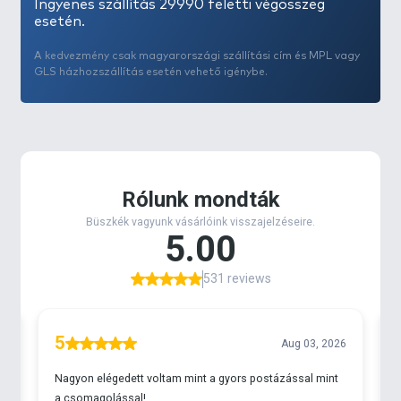
Ingyenes szállítás 29990 feletti végösszeg
esetén.
A kedvezmény csak magyarországi szállítási cím és MPL vagy
GLS házhozszállítás esetén vehető igénybe.