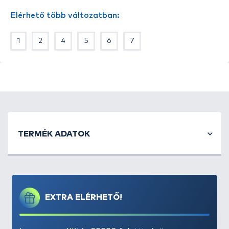
Elérhető több változatban:
1
2
4
5
6
7
TERMÉK ADATOK
EXTRA ELÉRHETŐ!