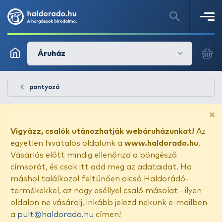
Áruház
pontyozó
×
Vigyázz, csalók utánozhatják webáruházunkat!
Az
egyetlen hivatalos oldalunk a
www.haldorado.hu
.
Vásárlás előtt mindig ellenőrizd a böngésző
címsorát, és csak itt add meg az adataidat. Ha
máshol találkozol feltűnően olcsó Haldorádó-
termékekkel, az nagy eséllyel csaló másolat - ilyen
oldalon ne vásárolj, inkább jelezd nekünk e-mailben
a
pult@haldorado.hu
címen!