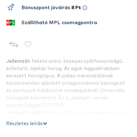
Bónuszpont jóváírás
8 Ft
Szállítható MPL csomagpontra
Jellemzői:
fekete színű, közepes szárhosszúságú,
erősített, lapkás horog. Az egyik leggyakrabban
keresett horogtípus. A széles méretskálának
köszönhetően ajánlott a hagyományos keszegező
és pontyozó módszerek mindegyikénél. Univerzális
horognak tekinthető. Ez a „kampó” nemes
egyszerűséggel SZUPER!
Javasolt csalik:
kemény főtt és csemegekukorica -
horogra tűzve -, pufikkal kombinálva.
Részletes leírás
Kiszemelt halak:
nagyobb testű keszeg félék,
pontyok