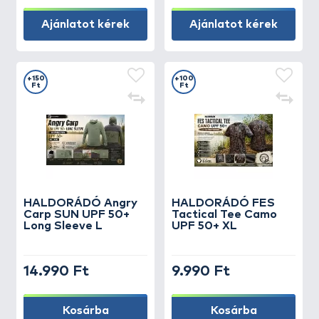
Ajánlatot kérek
Ajánlatot kérek
+150
+100
Ft
Ft
HALDORÁDÓ Angry
HALDORÁDÓ FES
Carp SUN UPF 50+
Tactical Tee Camo
Long Sleeve L
UPF 50+ XL
14.990 Ft
9.990 Ft
Kosárba
Kosárba