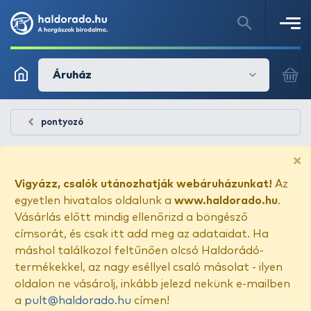
Áruház
pontyozó
×
Vigyázz, csalók utánozhatják webáruházunkat!
Az
egyetlen hivatalos oldalunk a
www.haldorado.hu
.
Vásárlás előtt mindig ellenőrizd a böngésző
címsorát, és csak itt add meg az adataidat. Ha
máshol találkozol feltűnően olcsó Haldorádó-
termékekkel, az nagy eséllyel csaló másolat - ilyen
oldalon ne vásárolj, inkább jelezd nekünk e-mailben
a
pult@haldorado.hu
címen!