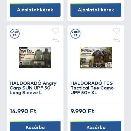
Ajánlatot kérek
Ajánlatot kérek
+150
+100
Ft
Ft
HALDORÁDÓ Angry
HALDORÁDÓ FES
Carp SUN UPF 50+
Tactical Tee Camo
Long Sleeve L
UPF 50+ XL
14.990 Ft
9.990 Ft
Kosárba
Kosárba