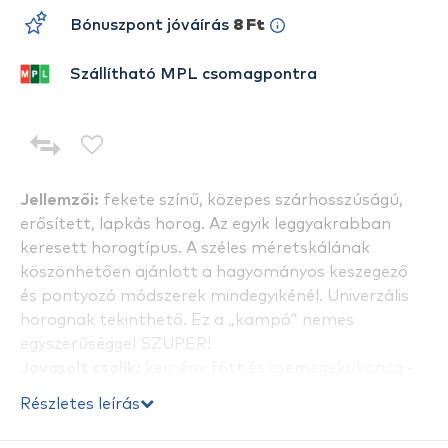
Bónuszpont jóváírás
8 Ft
Szállítható MPL csomagpontra
Jellemzői:
fekete színű, közepes szárhosszúságú,
erősített, lapkás horog. Az egyik leggyakrabban
keresett horogtípus. A széles méretskálának
köszönhetően ajánlott a hagyományos keszegező
és pontyozó módszerek mindegyikénél. Univerzális
horognak tekinthető. Ez a „kampó” nemes
egyszerűséggel SZUPER!
Javasolt csalik:
kemény főtt és csemegekukorica -
horogra tűzve -, pufikkal kombinálva.
Részletes leírás
Kiszemelt halak:
nagyobb testű keszeg félék,
pontyok