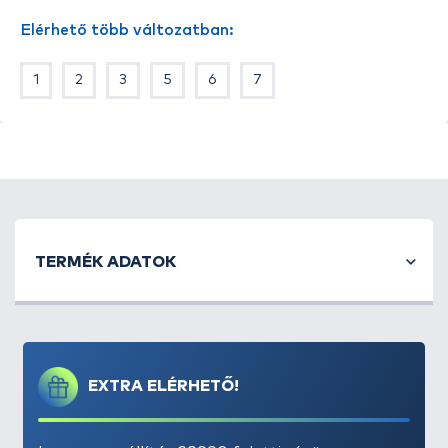
Elérhető több változatban:
1
2
3
5
6
7
TERMÉK ADATOK
EXTRA ELÉRHETŐ!