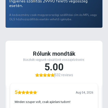
Ingyenes szállítás 29990 feletti végösszeg
esetén.
A kedvezmény csak magyarországi szállítási cím és MPL vagy
GLS házhozszállítás esetén vehető igénybe.