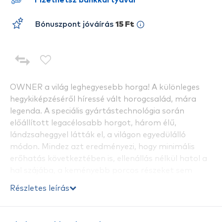
Fizethetsz bankkártyával
Bónuszpont jóváírás
15 Ft
OWNER a világ leghegyesebb horga! A különleges
hegykiképzéséről híressé vált horogcsalád, mára
legenda. A speciális gyártástechnológia során
előállított legacélosabb horgot, három élű,
lándzsaheggyel látták el, a világon egyedülálló
módon. Mindez azt eredményezi, hogy minimális
erőhatás következtében is, ellenállás nélkül hatol a
hal szájába, a keményebb porcos részeket sem
kímélve. Kegyetlen fegyver, hiszen nem sok esélyt ad
Részletes leírás
a halnak. A kisebb méretek ponty és amur
horgászok kedvencei, amelyek bármilyen módszer
során bevethetők. Az 1-3/0 méretek, gyakran a