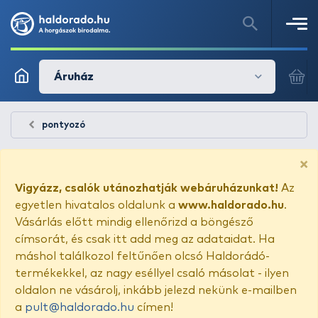
Áruház
pontyozó
×
Vigyázz, csalók utánozhatják webáruházunkat!
Az
egyetlen hivatalos oldalunk a
www.haldorado.hu
.
Vásárlás előtt mindig ellenőrizd a böngésző
címsorát, és csak itt add meg az adataidat. Ha
máshol találkozol feltűnően olcsó Haldorádó-
termékekkel, az nagy eséllyel csaló másolat - ilyen
oldalon ne vásárolj, inkább jelezd nekünk e-mailben
a
pult@haldorado.hu
címen!