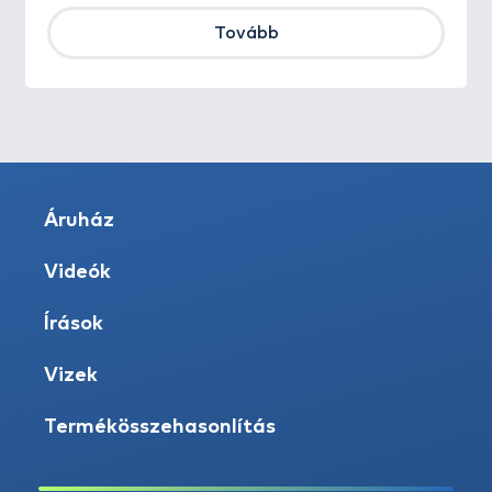
Tovább
Áruház
Videók
Írások
Vizek
Termékösszehasonlítás