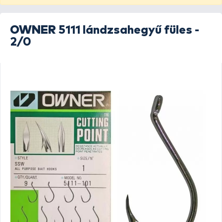
OWNER
5111 lándzsahegyű füles -
2/0