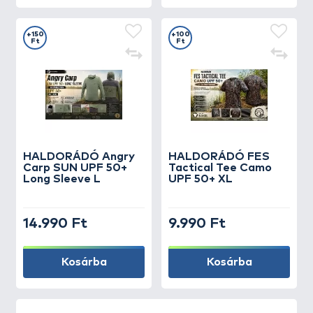
+150
+100
Ft
Ft
HALDORÁDÓ Angry
HALDORÁDÓ FES
Carp SUN UPF 50+
Tactical Tee Camo
Long Sleeve L
UPF 50+ XL
14.990 Ft
9.990 Ft
Kosárba
Kosárba