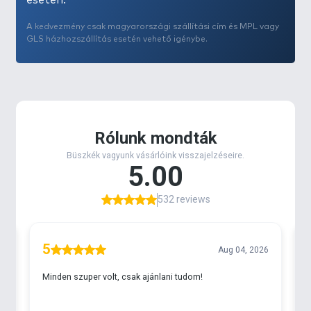
esetén.
A kedvezmény csak magyarországi szállítási cím és MPL vagy
GLS házhozszállítás esetén vehető igénybe.