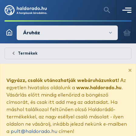
Áruház
Termékek
×
Vigyázz, csalók utánozhatják webáruházunkat!
Az
egyetlen hivatalos oldalunk a
www.haldorado.hu
.
Vásárlás előtt mindig ellenőrizd a böngésző
címsorát, és csak itt add meg az adataidat. Ha
máshol találkozol feltűnően olcsó Haldorádó-
termékekkel, az nagy eséllyel csaló másolat - ilyen
oldalon ne vásárolj, inkább jelezd nekünk e-mailben
a
pult@haldorado.hu
címen!