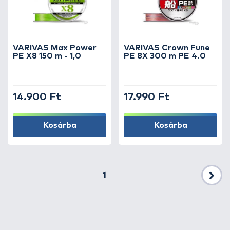
VARIVAS Max Power
VARIVAS Crown Fune
PE X8 150 m - 1,0
PE 8X 300 m PE 4.0
14.900 Ft
17.990 Ft
Kosárba
Kosárba
1
Köv