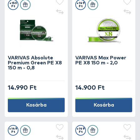
+150
+149
Ft
Ft
VARIVAS Absolute
VARIVAS Max Power
Premium Green PE X8
PE X8 150 m - 2,0
150 m - 0,8
14.990 Ft
14.900 Ft
Kosárba
Kosárba
+149
+149
Ft
Ft