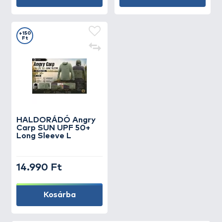
+150
Ft
HALDORÁDÓ Angry
Carp SUN UPF 50+
Long Sleeve L
14.990 Ft
Kosárba