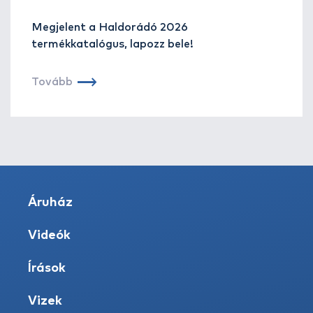
Megjelent a Haldorádó 2026
termékkatalógus, lapozz bele!
Tovább
Áruház
Videók
Írások
Vizek