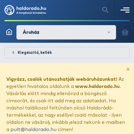
Áruház
Kiegészítő, kellék
×
Vigyázz, csalók utánozhatják webáruházunkat!
Az
egyetlen hivatalos oldalunk a
www.haldorado.hu
.
Vásárlás előtt mindig ellenőrizd a böngésző
címsorát, és csak itt add meg az adataidat. Ha
máshol találkozol feltűnően olcsó Haldorádó-
termékekkel, az nagy eséllyel csaló másolat - ilyen
oldalon ne vásárolj, inkább jelezd nekünk e-mailben
a
pult@haldorado.hu
címen!