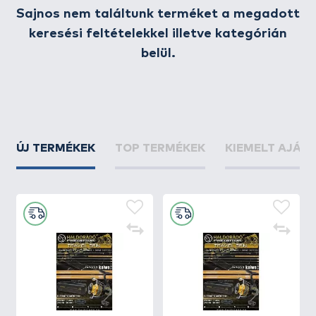
Sajnos nem találtunk terméket a megadott
* csak belföldi magánszemély rendelés esetén érvényes
keresési feltételekkel illetve kategórián
belül.
ÚJ TERMÉKEK
TOP TERMÉKEK
KIEMELT AJÁN