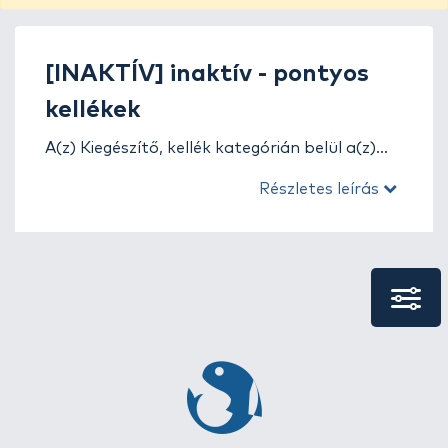
[INAKTÍV] inaktív - pontyos
kellékek
A(z) Kiegészítő, kellék kategórián belül a(z)
[INAKTÍV] inaktív - pontyos kellékek
Részletes leírás
termékek között számos kiváló minőségű
terméket találsz. Válogass megbízható
márkáink közül, és találd meg a számodra
legmegfelelőbb terméket! Márkáink:
.
Rendelésedet gyorsan feldolgozzuk,
belföldön akár
1-3 munkanap
alatt kiszállítjuk,
de
külföldre
is szállítunk!
* A rendelésedet megveheted akár
utánvéttel
, vagy mostmár
Szép kártyával
is.
* Minden 10.000 Ft-ot meghaladó termék
esetén garancia érvényesíthető.