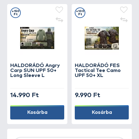
+150
+100
Ft
Ft
HALDORÁDÓ Angry
HALDORÁDÓ FES
Carp SUN UPF 50+
Tactical Tee Camo
Long Sleeve L
UPF 50+ XL
14.990 Ft
9.990 Ft
Kosárba
Kosárba