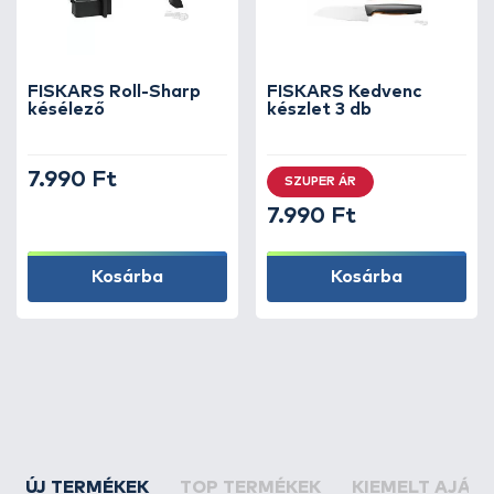
FISKARS Roll-Sharp
FISKARS Kedvenc
késélező
készlet 3 db
7.990 Ft
SZUPER ÁR
7.990 Ft
Kosárba
Kosárba
ÚJ TERMÉKEK
TOP TERMÉKEK
KIEMELT AJÁN