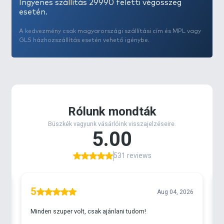
Ingyenes szállítás 29990 feletti végösszeg
esetén.
A kedvezmény csak magyarországi szállítási cím és MPL vagy
GLS házhozszállítás esetén vehető igénybe.