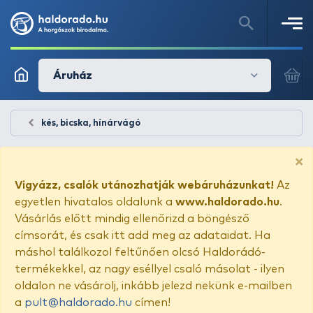
Áruház
kés, bicska, hínárvágó
×
Vigyázz, csalók utánozhatják webáruházunkat!
Az
egyetlen hivatalos oldalunk a
www.haldorado.hu
.
Vásárlás előtt mindig ellenőrizd a böngésző
címsorát, és csak itt add meg az adataidat. Ha
máshol találkozol feltűnően olcsó Haldorádó-
termékekkel, az nagy eséllyel csaló másolat - ilyen
oldalon ne vásárolj, inkább jelezd nekünk e-mailben
a
pult@haldorado.hu
címen!