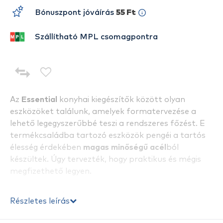
Bónuszpont jóváírás
55 Ft
Szállítható MPL csomagpontra
Az
Essential
konyhai kiegészítők között olyan
eszközöket találunk, amelyek formatervezése a
lehető legegyszerűbbé teszi a rendszeres főzést. E
termékcsaládba tartozó eszközök pengéi a tartós
élesség érdekében
magas minőségű acél
ból
készültek. Úgy tervezték, hogy praktikus és mégis
megfizethető legyen.
Készlet tartalma:
Részletes leírás
- 1 db zöldségek és gyümölcsök hámozásához kiváló
kompakt hámozó