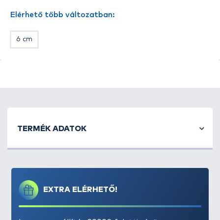
- 1 db könnyű, praktikus kés hajlított pengével, mely
Elérhető több változatban:
ideális zöldségek és gyümölcsök hámozásához,
darabolásához, valamint zöldségdíszek
6 cm
kialakításához
- 1 db sokoldalú kés egyenes pengével és középen
elhelyezkedő heggyel, mely többféle vágási és
hámozási feladathoz ideális
TERMÉK ADATOK
EXTRA ELÉRHETŐ!