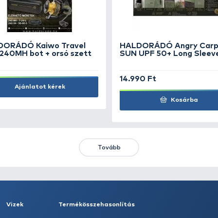
14
SZUPER ÁR
8.490 Ft
Kosárba
KIEMELT AJÁNLATOK
KIÁRUSÍTÁS