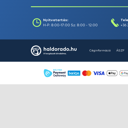
HALDORÁDÓ Kaiwo Travel
Spin 240XH bot + orsó szett
Ajánlatot kérek