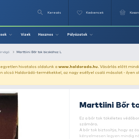
Keresés
Videók
Vizek
Írások
Hasznos
Pályázat
kés, bicska, hínárvágó
Marttiini Bőr tok bicskához L
uházunkat!
Az egyetlen hivatalos oldalunk a
www.haldor
ozol feltűnően olcsó Haldorádó-termékekkel, az nagy eséll
M