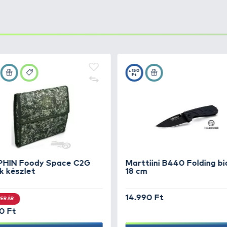
ítás a legértékesebb összecsukható késeid számára.
sszecsukható késed biztonságosan és kényelmesen legyen 
nyű hordozhatóság érdekében.
s könnyen karbantartható. A sárgaréz patent és a tokba n
k a megjelenését.
ly Birch Folding Knife késsel.