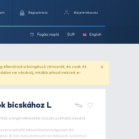
Kedvencek
Kosaram
Regisztráció
Fogási na
ok
ado.hu
. Vásárlás előtt mindig ellenőrizd a böngésző címs
yel csaló másolat - ilyen oldalon ne vásárolj, inkább jel
arttiini
Bőr tok bicskához L