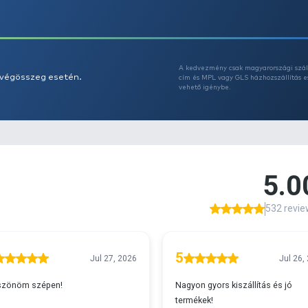
A
s 29990 feletti végösszeg esetén.
c
v