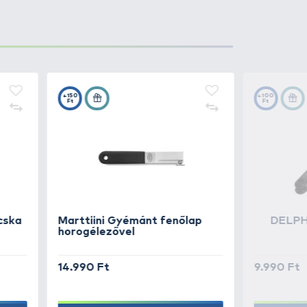
mindig nálad. A tok
yomott ezüstszínű logó teszi