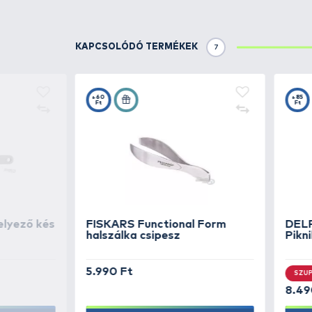
Részletek
Ez a bőr tok tökéletes védőbor
A bőr tok biztosítja, hogy az ö
övbújtatóval rendelkezik a kön
A valódi bőr rendkívül tartós é
teljessé ennek a prémium tokne
A bőr tok kompatibilis az MBL Cur