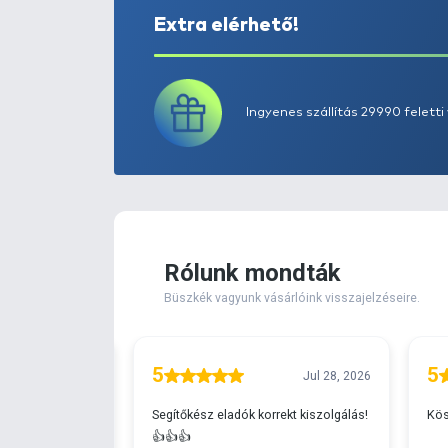
Extra elérhető!
Ingyenes szállítá