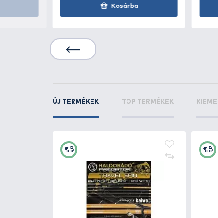
KAPCSOLÓDÓ TERMÉKEK
7
+60
Ft
lyező kés
FISKARS Functional Form
halszálka csipesz