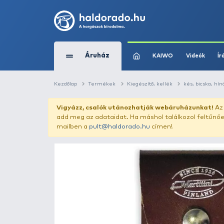
Áruház
KAIWO
Kezdőlap
Termékek
Kiegészítő, kellék
Vigyázz, csalók utánozhatják webár
add meg az adataidat. Ha máshol találk
mailben a
pult@haldorado.hu
címen!