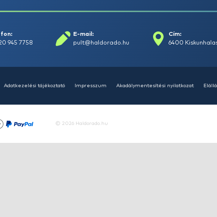
+15
Ft
HALDORÁDÓ Kaiwo Travel
HA
Spin 240MH bot + orsó szett
SU
14
Ajánlatot kérek