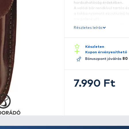
E
s
A
k
h
A
a
m
A 
Ré