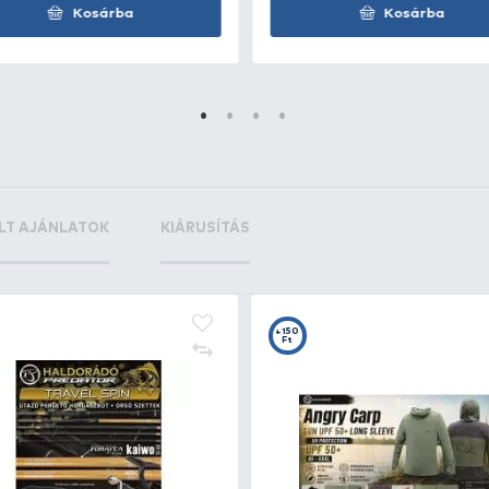
+85
+1
Ft
F
DELPHIN Foody Space C2G
Ma
Piknik készlet
18