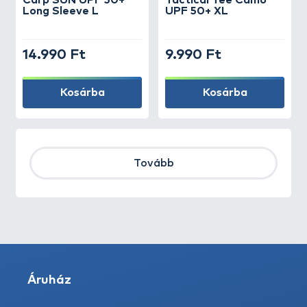
Carp SUN UPF 50+
Tactical Tee Camo
Long Sleeve L
UPF 50+ XL
14.990 Ft
9.990 Ft
Kosárba
Kosárba
Tovább
Áruház