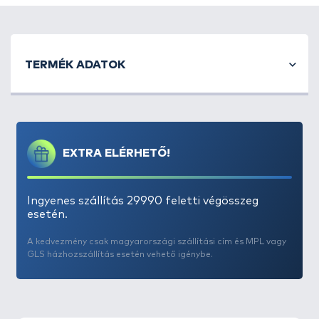
TERMÉK ADATOK
EXTRA ELÉRHETŐ!
Ingyenes szállítás 29990 feletti végösszeg
esetén.
A kedvezmény csak magyarországi szállítási cím és MPL vagy
GLS házhozszállítás esetén vehető igénybe.