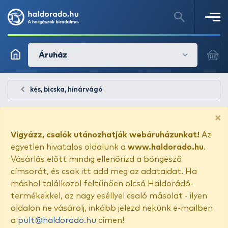
Áruház
kés, bicska, hínárvágó
×
Vigyázz, csalók utánozhatják webáruházunkat!
Az
egyetlen hivatalos oldalunk a
www.haldorado.hu
.
Vásárlás előtt mindig ellenőrizd a böngésző
címsorát, és csak itt add meg az adataidat. Ha
máshol találkozol feltűnően olcsó Haldorádó-
termékekkel, az nagy eséllyel csaló másolat - ilyen
oldalon ne vásárolj, inkább jelezd nekünk e-mailben
a
pult@haldorado.hu
címen!