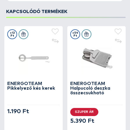
KAPCSOLÓDÓ TERMÉKEK
+12
+54
Ft
Ft
ENERGOTEAM
ENERGOTEAM
Pikkelyező kés kerek
Halpucoló deszka
összecsukható
1.190 Ft
SZUPER ÁR
5.390 Ft