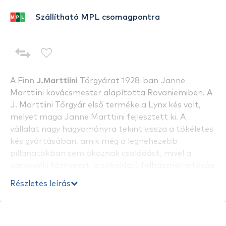
Szállítható MPL csomagpontra
A Finn
J.Marttiini
Tőrgyárat 1928-ban Janne
Marttiini kovácsmester alapította Rovaniemiben. A
J. Marttiini Tőrgyár első terméke a Lynx kés volt,
melyet maga Janne Marttiini fejlesztett ki. A
vállalat nagy hagyományra tekint vissza a tökéletes
kés gyártásában, amik még a legnehezebb
pillanatokban sem okoznak csalódást, mivel a
sarkvidéki környezet, a sokoldalú felhasználhatóság
igénye az évszázadok során magas
Részletes leírás
követelményeket támasztott a Marttiini kések
számára.