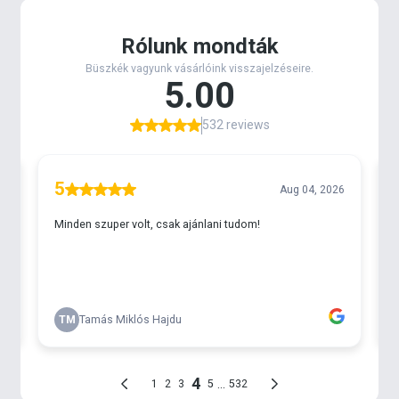
-
Markolat anyaga:
gumi
-
Tok:
bőr
-
Súlya:
105 g