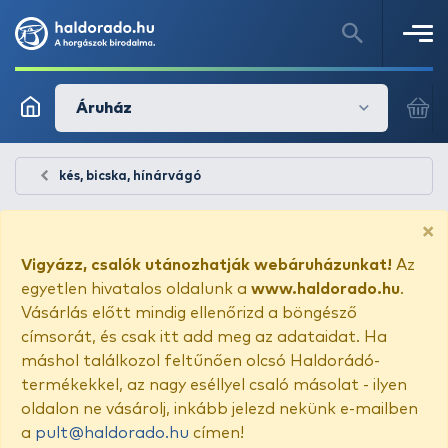
Áruház
kés, bicska, hínárvágó
×
Vigyázz, csalók utánozhatják webáruházunkat!
Az
egyetlen hivatalos oldalunk a
www.haldorado.hu
.
Vásárlás előtt mindig ellenőrizd a böngésző
címsorát, és csak itt add meg az adataidat. Ha
máshol találkozol feltűnően olcsó Haldorádó-
termékekkel, az nagy eséllyel csaló másolat - ilyen
oldalon ne vásárolj, inkább jelezd nekünk e-mailben
a
pult@haldorado.hu
címen!