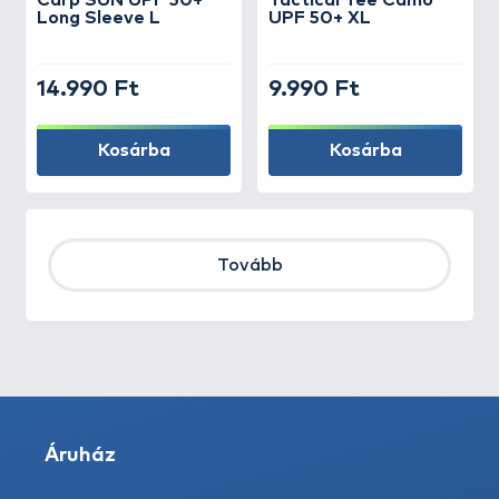
Carp SUN UPF 50+
Tactical Tee Camo
Long Sleeve L
UPF 50+ XL
14.990 Ft
9.990 Ft
Kosárba
Kosárba
Tovább
Áruház