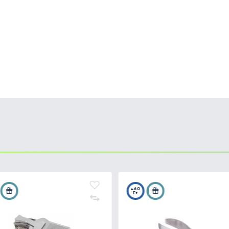
8-ban Janne Marttiini kovácsmester alapította Rovaniemib
maga Janne Marttiini fejlesztett ki. A vállalat nagy hagy
 még a legnehezebb pillanatokban sem okoznak csalódást
igénye az évszázadok során magas követelményeket táma
dászatra, horgászatra, kempingezéshez, valamint háztart
fordítanak a megfelelő anyag kiválasztására a penge és 
lt, rozsdamentes carbinoxot T508 és krómacélt 440C, 40
ét a MARTEF bevonatnak köszönhetjük.
ott bőrből, a DuPont gyártótól nylon Cordura szálakból