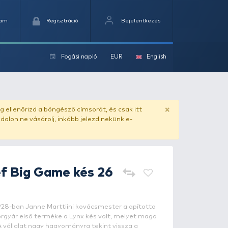
Kedvencek
Kosaram
Regisztráció
Fogási na
ok
ado.hu
. Vásárlás előtt mindig ellenőrizd a böngésző címs
yel csaló másolat - ilyen oldalon ne vásárolj, inkább jel
arttiini
Martef Big Game ké