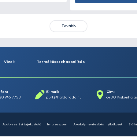
KIEMELT AJÁNLATOK
KIÁRUSÍTÁS
+15
Ft