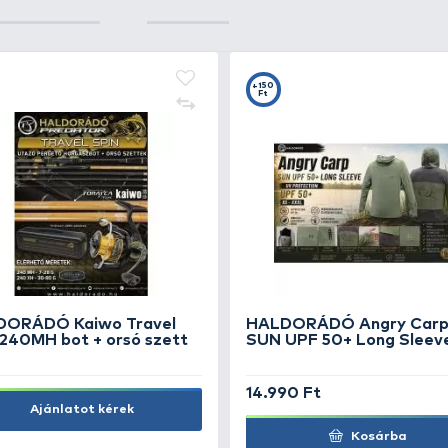
+54
+6
Ft
F
s
ENERGOTEAM Halpucoló
FI
deszka összecsukható
ha
5.
SZUPER ÁR
5.390 Ft
Kosárba