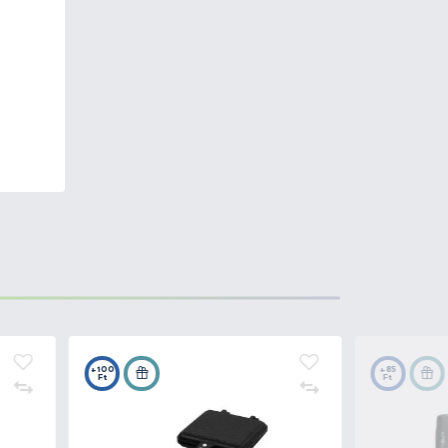
en. A J. Marttiini Tőrgyár első
ományra tekint vissza a
, mivel a sarkvidéki környezet,
sztott a Marttiini kések
ási és professzionális
a markolat gyártásánál. A penge
34, 420C használják. A penge
 és műanyagból gyártják.