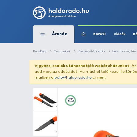
Áruház
KAIWO
Kezdőlap
Termékek
Kiegészítő, kellék
Vigyázz, csalók utánozhatják webár
add meg az adataidat. Ha máshol találk
mailben a
pult@haldorado.hu
címen!