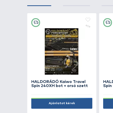
+12
Ft
enőlap
ENERGOTEAM Pikkelyező ké
kerek
1.190 Ft
Kosárba