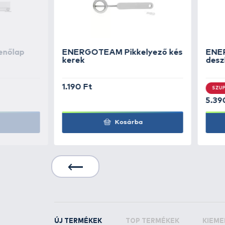
Tulajdonságok:
-
Teljes hossza:
260 mm
-
Penge hossza:
130 mm
-
Penge anyaga:
rozsdamentes
-
Markolat anyaga:
gumi
-
Tok:
bőr
-
Súlya:
140 g
KAPCSOLÓDÓ TERMÉKEK
6