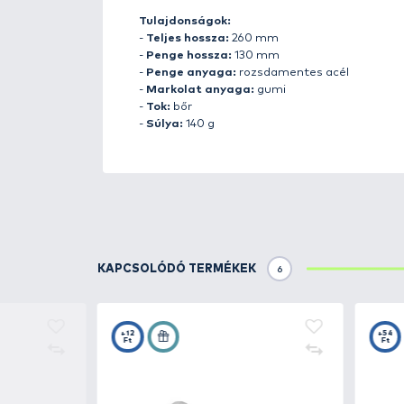
Részletek
A Finn
J.Marttiini
Tőrgyárat 192
terméke a Lynx kés volt, melyet 
tökéletes kés gyártásában, amik
a sokoldalú felhasználhatóság 
számára.
A Marttiini kések alkalmasak va
használatra is. Nagy figyelmet 
gyártásánál a Marttiini szénacé
tisztítását és korrózióvédelem
A késtokokat természetes lakkoz