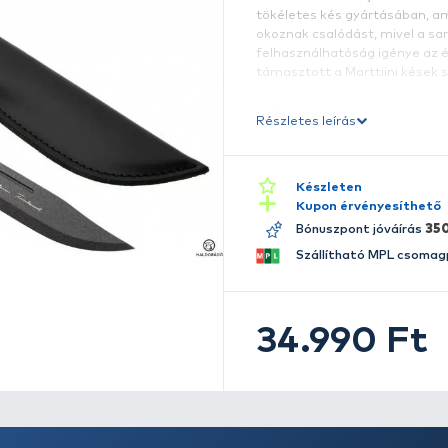
A
R
Ja
t
ok
f
t
A
Ré
va
f
g
c
é
A
s