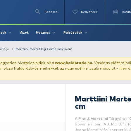
Keresés
Videók
Vizek
Írások
Hasznos
Pályázat
kés, bicska, hínárvágó
Marttiini Martef Big Game kés 26 cm
uházunkat!
Az egyetlen hivatalos oldalunk a
www.haldor
ozol feltűnően olcsó Haldorádó-termékekkel, az nagy eséll
M