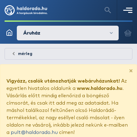
Áruház
mérleg
×
Vigyázz, csalók utánozhatják webáruházunkat!
Az
egyetlen hivatalos oldalunk a
www.haldorado.hu
.
Vásárlás előtt mindig ellenőrizd a böngésző
címsorát, és csak itt add meg az adataidat. Ha
máshol találkozol feltűnően olcsó Haldorádó-
termékekkel, az nagy eséllyel csaló másolat - ilyen
oldalon ne vásárolj, inkább jelezd nekünk e-mailben
a
pult@haldorado.hu
címen!