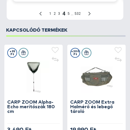
KAPCSOLÓDÓ TERMÉKEK
+35
+200
Ft
Ft
CARP ZOOM Alpha-
CARP ZOOM Extra
Echo merítőszák 180
Halmérő és lebegő
cm
tároló