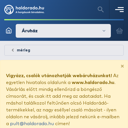
Áruház
mérleg
×
Vigyázz, csalók utánozhatják webáruházunkat!
Az
egyetlen hivatalos oldalunk a
www.haldorado.hu
.
Vásárlás előtt mindig ellenőrizd a böngésző
címsorát, és csak itt add meg az adataidat. Ha
máshol találkozol feltűnően olcsó Haldorádó-
termékekkel, az nagy eséllyel csaló másolat - ilyen
oldalon ne vásárolj, inkább jelezd nekünk e-mailben
a
pult@haldorado.hu
címen!