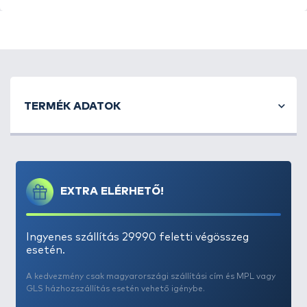
TERMÉK ADATOK
EXTRA ELÉRHETŐ!
Ingyenes szállítás 29990 feletti végösszeg
esetén.
A kedvezmény csak magyarországi szállítási cím és MPL vagy
GLS házhozszállítás esetén vehető igénybe.