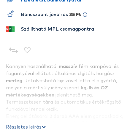
Fizethetsz bankkártyával
Bónuszpont jóváírás
35 Ft
Szállítható MPL csomagpontra
Könnyen használható,
masszív
fém kampóval és
fogantyúval ellátott általános digitális horgász
mérleg
. Jól olvasható kijelzővel látta el a gyártó,
melyen a mért súly igény szerint
kg, lb és OZ
mértékegységekben
jeleníthető meg.
Természetesen
tára
és automatikus értékrögzítő
funkcióval rendelkezik.
Energiaellátásáról
2 darab AAA elem
gondoskodik,
ami nem tartozék. Méréshatára 50 kilogramm +/-
Részletes leírás
10 gramm pontossággal.