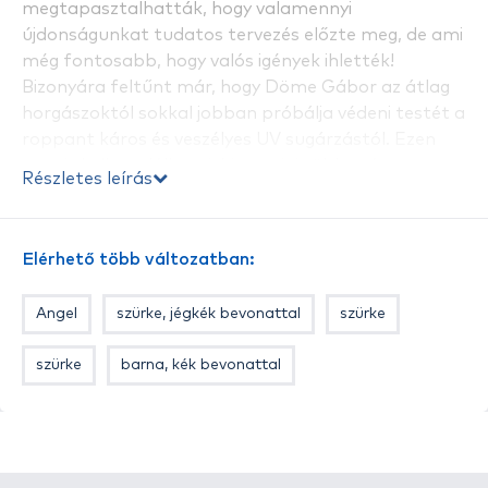
megtapasztalhatták, hogy valamennyi
újdonságunkat tudatos tervezés előzte meg, de ami
még fontosabb, hogy valós igények ihlették!
Bizonyára feltűnt már, hogy Döme Gábor az átlag
horgászoktól sokkal jobban próbálja védeni testét a
roppant káros és veszélyes UV sugárzástól. Ezen
nem is kell csodálkozni, hiszen évi több száz
Részletes leírás
horgásznappal a háta mögött, kiemelt
fontossággal bír a szervezetének a védelme. Nem
kivétel ez alól a szemének óvása sem. Ebben az
Elérhető több változatban:
évben sikerült olyan gyártókkal megállapodnia, akik
tökéletes minőségű napszemüvegeket gyártanak, a
Angel
szürke, jégkék bevonattal
szürke
legmodernebb extrákkal felszerelve, ugyanakkor
mindezt elérhető áron lehet kínálni a horgászok
szürke
barna, kék bevonattal
számára.
Nézzük tehát mi jellemzi a By Döme TEAM FEEDER
napszemüvegeket!
Már a megjelenése is modern, sportos ezeknek a
napszemüvegeknek, ez nem is csoda, hiszen