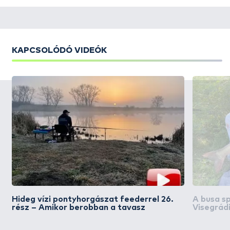
KAPCSOLÓDÓ VIDEÓK
Hideg vízi pontyhorgászat feederrel 26.
A busa sp
rész – Amikor berobban a tavasz
Visegrád