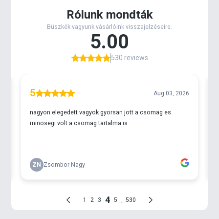
100%-ban kiszűrik a káros UV sugarakat!
A műanyag keret puha tapintású és annyira szépen
kidolgozott, annyira rugalmas és fejre simuló, hogy
az összes többi napszemüveg a nyomába sem ér. A
lencsék - rendeltetésszerű használat mellett -, még
évek alatt sem karcolódnak meg és megőrzik
minden jó tulajdonságukat.
Keret anyaga: rugalmas, könnyű TR90
Lencse anyaga: karcálló polikarbonát (S15 TAC)
Lencse színe: szürke, kék tükröződő bevonattal
Tartozékok: kemény tok, törlőkendő