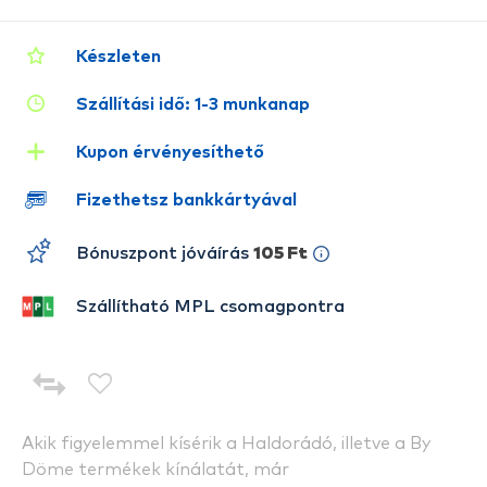
Készleten
Szállítási idő: 1-3 munkanap
Kupon érvényesíthető
Fizethetsz bankkártyával
Bónuszpont jóváírás
105 Ft
Szállítható MPL csomagpontra
Akik figyelemmel kísérik a Haldorádó, illetve a By
Döme termékek kínálatát, már