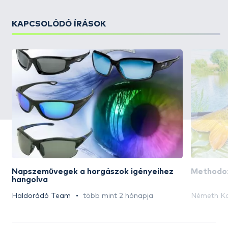
KAPCSOLÓDÓ ÍRÁSOK
Napszemüvegek a horgászok igényeihez
Methodoz
hangolva
Haldorádó Team
több mint 2 hónapja
Németh Ko