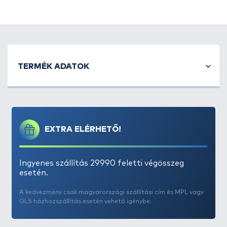
TERMÉK ADATOK
EXTRA ELÉRHETŐ!
Ingyenes szállítás 29990 feletti végösszeg
esetén.
A kedvezmény csak magyarországi szállítási cím és MPL vagy
GLS házhozszállítás esetén vehető igénybe.