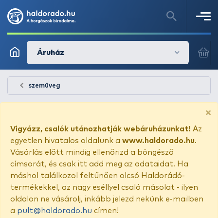
Áruház
szemüveg
×
Vigyázz, csalók utánozhatják webáruházunkat!
Az
egyetlen hivatalos oldalunk a
www.haldorado.hu
.
Vásárlás előtt mindig ellenőrizd a böngésző
címsorát, és csak itt add meg az adataidat. Ha
máshol találkozol feltűnően olcsó Haldorádó-
termékekkel, az nagy eséllyel csaló másolat - ilyen
oldalon ne vásárolj, inkább jelezd nekünk e-mailben
a
pult@haldorado.hu
címen!