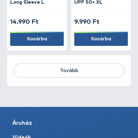
Long Sleeve L
UPF 50+ XL
14.990 Ft
9.990 Ft
Kosárba
Kosárba
Tovább
Áruház
Videók