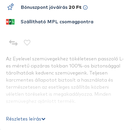
Bónuszpont jóváírás
20 Ft
Szállítható MPL csomagpontra
Az Eyelevel szemüvegekhez tökéletesen passzoló L-
es méretű cipzáras tokban 100%-os biztonsággal
tárolhatóak kedvenc szemüvegeink. Teljesen
karcmentes állapotot biztosít a használata és
természetesen az esetleges szállítás közbeni
véletlen töréseket is megakadályozza. Minden
szemüveghez ajánlott termék.
Részletes leírás