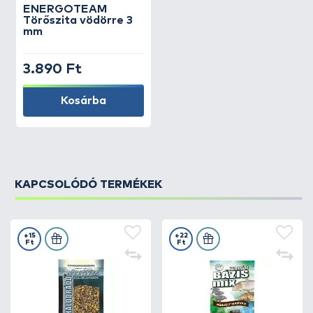
ENERGOTEAM
Törőszita vödörre 3
mm
3.890 Ft
Kosárba
KAPCSOLÓDÓ TERMÉKEK
+15
+22
Ft
Ft