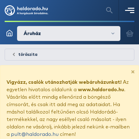
Áruház
törőszita
×
Vigyázz, csalók utánozhatják webáruházunkat!
Az
egyetlen hivatalos oldalunk a
www.haldorado.hu
.
Vásárlás előtt mindig ellenőrizd a böngésző
címsorát, és csak itt add meg az adataidat. Ha
máshol találkozol feltűnően olcsó Haldorádó-
termékekkel, az nagy eséllyel csaló másolat - ilyen
oldalon ne vásárolj, inkább jelezd nekünk e-mailben
a
pult@haldorado.hu
címen!