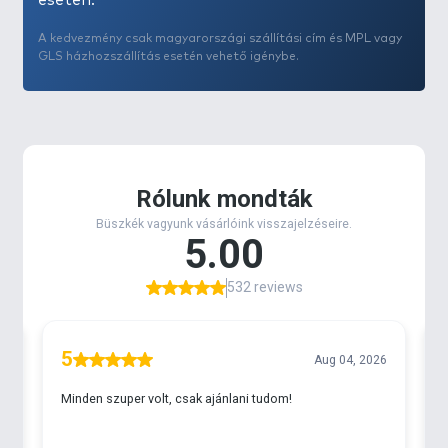
esetén.
A kedvezmény csak magyarországi szállítási cím és MPL vagy
GLS házhozszállítás esetén vehető igénybe.