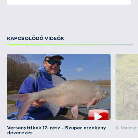
KAPCSOLÓDÓ VIDEÓK
Versenytitkok 12. rész - Szuper érzékeny
A törősz
dévérezés