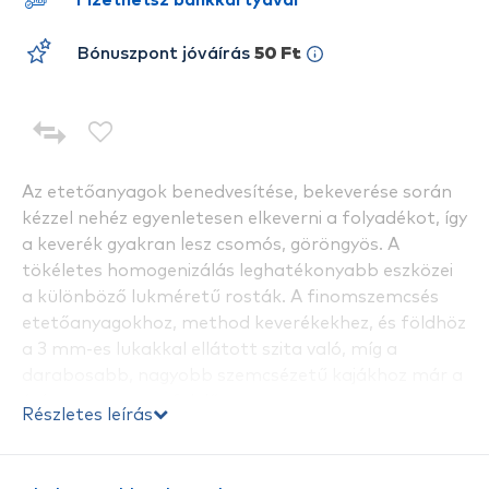
Fizethetsz bankkártyával
Bónuszpont jóváírás
50 Ft
Az etetőanyagok benedvesítése, bekeverése során
kézzel nehéz egyenletesen elkeverni a folyadékot, így
a keverék gyakran lesz csomós, göröngyös. A
tökéletes homogenizálás leghatékonyabb eszközei
a különböző lukméretű rosták. A finomszemcsés
etetőanyagokhoz, method keverékekhez, és földhöz
a 3 mm-es lukakkal ellátott szita való, míg a
darabosabb, nagyobb szemcsézetű kajákhoz már a
4-6 mm-es a megfelelő.
Részletes leírás