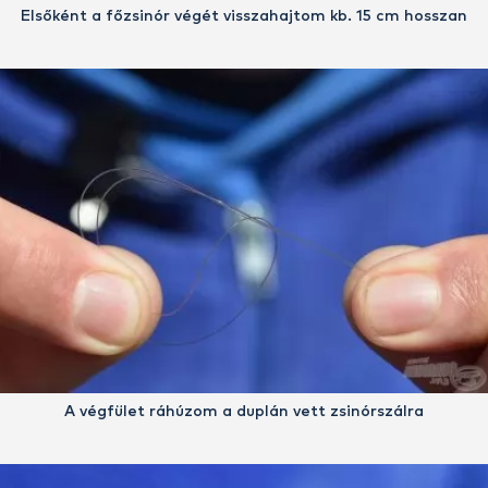
Elsőként a főzsinór végét visszahajtom kb. 15 cm hosszan
A végfület ráhúzom a duplán vett zsinórszálra