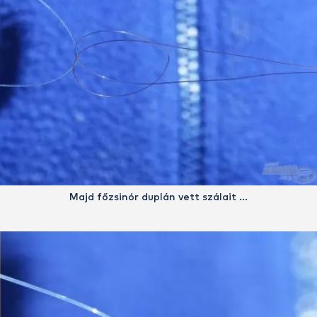
Majd főzsinór duplán vett szálait …