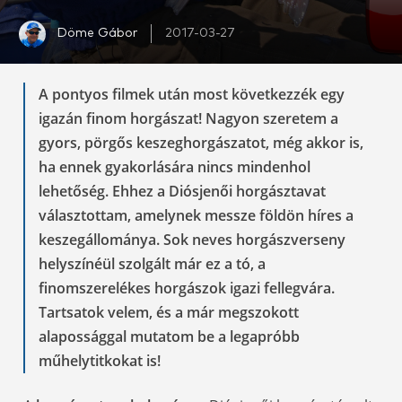
Döme Gábor
2017-03-27
A pontyos filmek után most következzék egy
igazán finom horgászat! Nagyon szeretem a
gyors, pörgős keszeghorgászatot, még akkor is,
ha ennek gyakorlására nincs mindenhol
lehetőség. Ehhez a Diósjenői horgásztavat
választottam, amelynek messze földön híres a
keszegállománya. Sok neves horgászverseny
helyszínéül szolgált már ez a tó, a
finomszerelékes horgászok igazi fellegvára.
Tartsatok velem, és a már megszokott
alapossággal mutatom be a legapróbb
műhelytitkokat is!