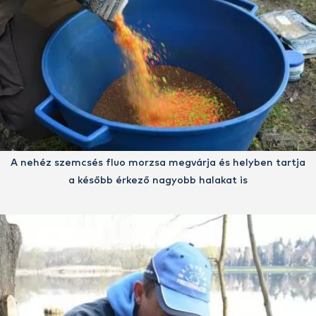
A nehéz szemcsés fluo morzsa megvárja és helyben tartja
a később érkező nagyobb halakat is