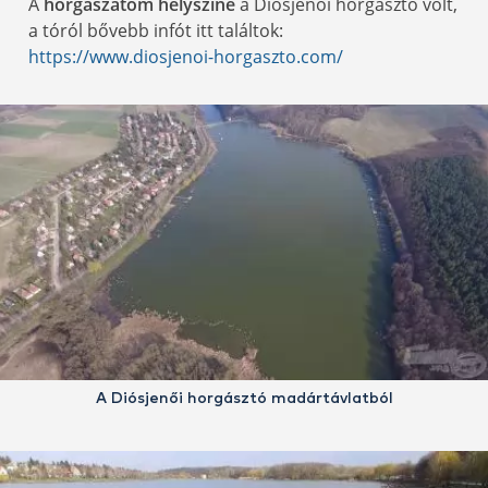
A
horgászatom helyszíne
a Diósjenői horgásztó volt,
a tóról bővebb infót itt találtok:
https://www.diosjenoi-horgaszto.com/
A Diósjenői horgásztó madártávlatból