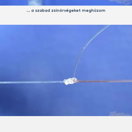
… a szabad zsinórvégeket meghúzom
Ekkor a menetek, a képen látható módon egymás mellé