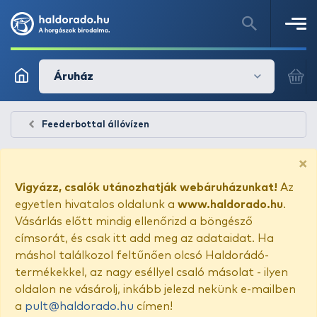
Áruház
Feederbottal állóvízen
×
Vigyázz, csalók utánozhatják webáruházunkat!
Az
egyetlen hivatalos oldalunk a
www.haldorado.hu
.
Vásárlás előtt mindig ellenőrizd a böngésző
címsorát, és csak itt add meg az adataidat. Ha
máshol találkozol feltűnően olcsó Haldorádó-
termékekkel, az nagy eséllyel csaló másolat - ilyen
oldalon ne vásárolj, inkább jelezd nekünk e-mailben
a
pult@haldorado.hu
címen!