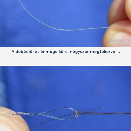
A dobóelőkét önmaga körül négyszer megtekerve …