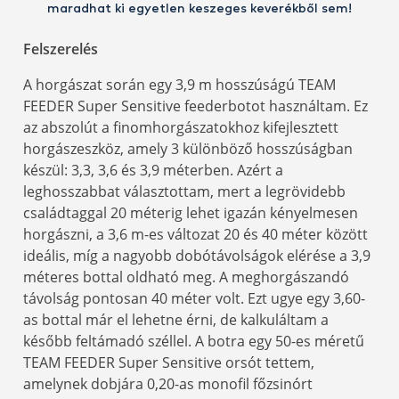
maradhat ki egyetlen keszeges keverékből sem!
Felszerelés
A horgászat során egy 3,9 m hosszúságú TEAM
FEEDER Super Sensitive feederbotot használtam. Ez
az abszolút a finomhorgászatokhoz kifejlesztett
horgászeszköz, amely 3 különböző hosszúságban
készül: 3,3, 3,6 és 3,9 méterben. Azért a
leghosszabbat választottam, mert a legrövidebb
családtaggal 20 méterig lehet igazán kényelmesen
horgászni, a 3,6 m-es változat 20 és 40 méter között
ideális, míg a nagyobb dobótávolságok elérése a 3,9
méteres bottal oldható meg. A meghorgászandó
távolság pontosan 40 méter volt. Ezt ugye egy 3,60-
as bottal már el lehetne érni, de kalkuláltam a
később feltámadó széllel. A botra egy 50-es méretű
TEAM FEEDER Super Sensitive orsót tettem,
amelynek dobjára 0,20-as monofil főzsinórt