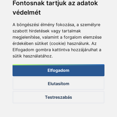
Fontosnak tartjuk az adatok
rendeződnek
védelmét
A böngészési élmény fokozása, a személyre
szabott hirdetések vagy tartalmak
megjelenítése, valamint a forgalom elemzése
érdekében sütiket (cookie) használunk. Az
Elfogadom gombra kattintva hozzájárulhat a
sütik használatához.
Elfogadom
Elutasítom
Testreszabás
A felesleges zsinórdarabokat levágva elkészült a kötés!