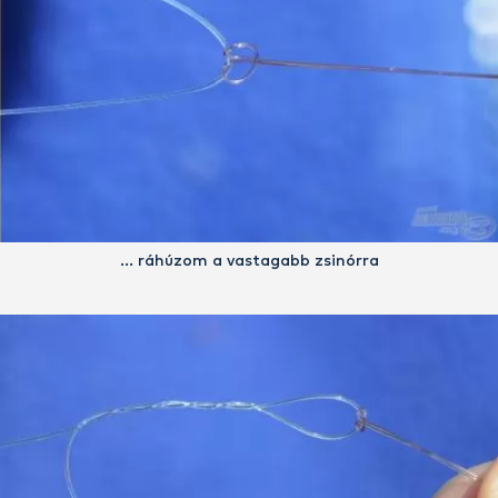
… ráhúzom a vastagabb zsinórra