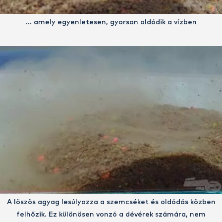
… amely egyenletesen, gyorsan oldódik a vízben
A löszös agyag lesúlyozza a szemcséket és oldódás közben
felhőzik. Ez különösen vonzó a dévérek számára, nem