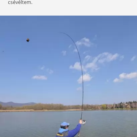
csévéltem.