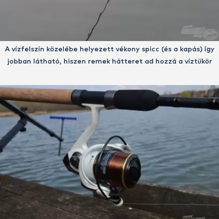
A vízfelszín közelébe helyezett vékony spicc (és a kapás) így
jobban látható, hiszen remek hátteret ad hozzá a víztükör