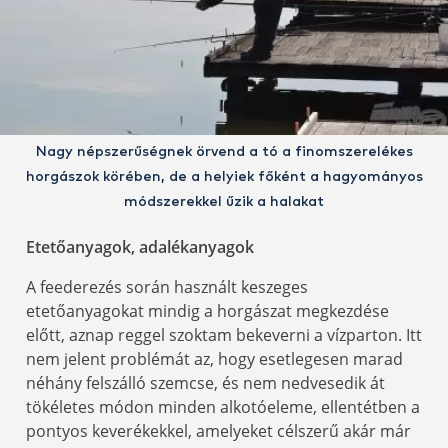
Nagy népszerűségnek örvend a tó a finomszerelékes
horgászok körében, de a helyiek főként a hagyományos
módszerekkel űzik a halakat
Etetőanyagok, adalékanyagok
A feederezés során használt keszeges
etetőanyagokat mindig a horgászat megkezdése
előtt, aznap reggel szoktam bekeverni a vízparton. Itt
nem jelent problémát az, hogy esetlegesen marad
néhány felszálló szemcse, és nem nedvesedik át
tökéletes módon minden alkotóeleme, ellentétben a
pontyos keverékekkel, amelyeket célszerű akár már