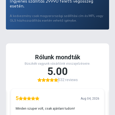
Ingyenes szállítás 29990 feletti végösszeg
A külső bevonatának köszönhetően teljesen
esetén.
észrevétlenül olvad bele a mederbe, nem kelt
A kedvezmény csak magyarországi szállítási cím és MPL vagy
gyanakvást a legóvatosabb pontyokban sem.
GLS házhozszállítás esetén vehető igénybe.
Inline mivolta miatt, a legtöbb tavon kötelező
csúszó szerelékek elkészítéséhez kiváló alternatíva.
Bányatavakra is ajánlott változat.