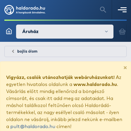
Áruház
bojlis ólom
×
Vigyázz, csalók utánozhatják webáruházunkat!
Az
egyetlen hivatalos oldalunk a
www.haldorado.hu
.
Vásárlás előtt mindig ellenőrizd a böngésző
címsorát, és csak itt add meg az adataidat. Ha
máshol találkozol feltűnően olcsó Haldorádó-
termékekkel, az nagy eséllyel csaló másolat - ilyen
oldalon ne vásárolj, inkább jelezd nekünk e-mailben
a
pult@haldorado.hu
címen!