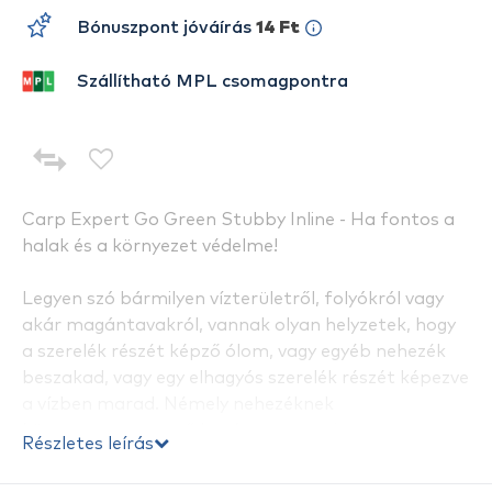
Bónuszpont jóváírás
14 Ft
Szállítható MPL csomagpontra
Carp Expert Go Green Stubby Inline - Ha fontos a
halak és a környezet védelme!
Legyen szó bármilyen vízterületről, folyókról vagy
akár magántavakról, vannak olyan helyzetek, hogy
a szerelék részét képző ólom, vagy egyéb nehezék
beszakad, vagy egy elhagyós szerelék részét képezve
a vízben marad. Némely nehezéknek
környezetszennyező hatása van, ami
Részletes leírás
természetesen a vízre és a benne élő halakra is
hatást gyakorolhat, plusz vannak tavak, ahol erre