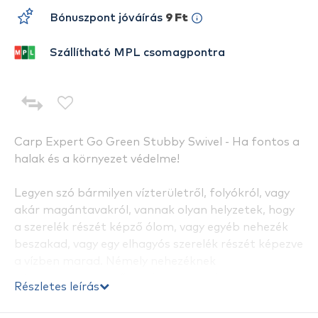
Bónuszpont jóváírás
9 Ft
Szállítható MPL csomagpontra
Carp Expert Go Green Stubby Swivel - Ha fontos a
halak és a környezet védelme!
Legyen szó bármilyen vízterületről, folyókról, vagy
akár magántavakról, vannak olyan helyzetek, hogy
a szerelék részét képző ólom, vagy egyéb nehezék
beszakad, vagy egy elhagyós szerelék részét képezve
a vízben marad. Némely nehezéknek
környezetszennyező hatása van, ami
Részletes leírás
természetesen a vízre és a benne élő halakra is
hatást gyakorolhat, plusz vannak tavak, ahol erre