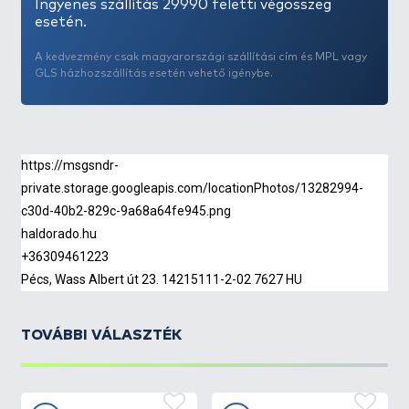
Ingyenes szállítás 29990 feletti végösszeg
A külső bevonatának köszönhetően teljesen
esetén.
észrevétlenül olvad bele a mederbe, nem kelt
A kedvezmény csak magyarországi szállítási cím és MPL vagy
gyanakvást a legóvatosabb pontyokban sem.
GLS házhozszállítás esetén vehető igénybe.
A forgóval való ellátottságának köszönhetően,
ólomtartó klipszekbe akasztva elkészíthető
használatával a legtöbb szerelék, mely lehet csúszó,
vagy fixen megütköztetett.
A legtöbb tavon kötelező elhagyós szerelékek
elkészítéséhez kiváló alternatíva.
Bányatavakra is ajánlott változat.
TOVÁBBI VÁLASZTÉK