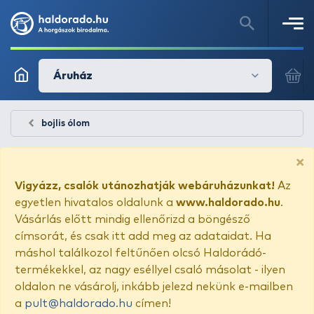
Áruház
bojlis ólom
×
Vigyázz, csalók utánozhatják webáruházunkat!
Az
egyetlen hivatalos oldalunk a
www.haldorado.hu
.
Vásárlás előtt mindig ellenőrizd a böngésző
címsorát, és csak itt add meg az adataidat. Ha
máshol találkozol feltűnően olcsó Haldorádó-
termékekkel, az nagy eséllyel csaló másolat - ilyen
oldalon ne vásárolj, inkább jelezd nekünk e-mailben
a
pult@haldorado.hu
címen!