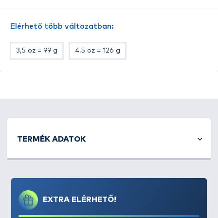
Elérhető több változatban:
3,5 oz = 99 g
4,5 oz = 126 g
TERMÉK ADATOK
EXTRA ELÉRHETŐ!
A
Gemini A.R.C. System távdobó gubancgátló ólom