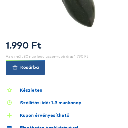
1.990 Ft
Az elmúlt 30 nap legalacsonyabb ára: 1.790 Ft
Kosárba
Készleten
Szállítási idő: 1-3 munkanap
Kupon érvényesíthető