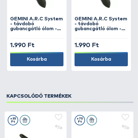
GEMINI
A.R.C System
GEMINI
A.R.C System
- távdobó
- távdobó
gubancgátló ólom -
gubancgátló ólom -
3,5 oz
4,5 oz
1.990 Ft
1.990 Ft
Kosárba
Kosárba
KAPCSOLÓDÓ TERMÉKEK
+35
+75
Ft
Ft