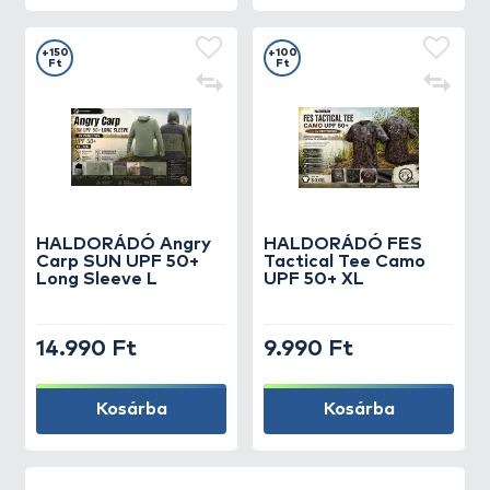
+150
+100
Ft
Ft
HALDORÁDÓ Angry
HALDORÁDÓ FES
Carp SUN UPF 50+
Tactical Tee Camo
Long Sleeve L
UPF 50+ XL
14.990 Ft
9.990 Ft
Kosárba
Kosárba