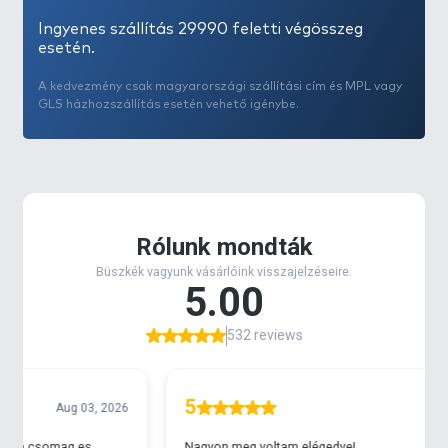
a Gemini Carp Tackle által kifejlesztett innovatív
Ingyenes szállítás 29990 feletti végösszeg
termék, melyet szabadalom is véd. Ennek a
esetén.
fantasztikus angol gyártónak sikerült megoldani
A kedvezmény csak magyarországi szállítási cím és MPL vagy
egy nagyon régi problémát a bojlis
GLS házhozszállítás esetén vehető igénybe.
pontyhorgászatban, miszerint hosszabb előkével
nagyon nehéz küldetés a nagy távolságú dobások
gubanc nélküli kivitelezése.
A
speciális klipsszel
szerelt távdobó ólom nagyobb
távolságok elérését teszi lehetővé, mivel
a horog a
klipszben van rögzítve a dobáskor
, amely a vízbe
éréskor old ki. Ezáltal csökkenthető a légellenállás,
ráadásul a
gubancolódás esélye
- mivel a horog
rögzítve van -
szinte
kizárt
. A praktikus
szerkezetnek köszönhetően hosszabb előkét is
használhatunk, ami korábban nehézkes volt.