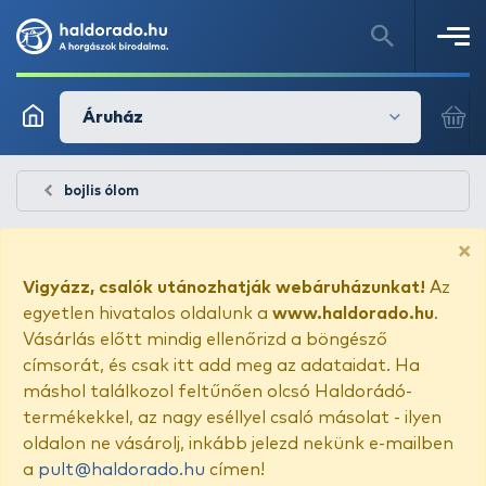
Áruház
bojlis ólom
×
Vigyázz, csalók utánozhatják webáruházunkat!
Az
egyetlen hivatalos oldalunk a
www.haldorado.hu
.
Vásárlás előtt mindig ellenőrizd a böngésző
címsorát, és csak itt add meg az adataidat. Ha
máshol találkozol feltűnően olcsó Haldorádó-
termékekkel, az nagy eséllyel csaló másolat - ilyen
oldalon ne vásárolj, inkább jelezd nekünk e-mailben
a
pult@haldorado.hu
címen!