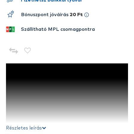
Fizethetsz bankkártyával
Bónuszpont jóváírás
20 Ft
Szállítható MPL csomagpontra
Részletes leírás