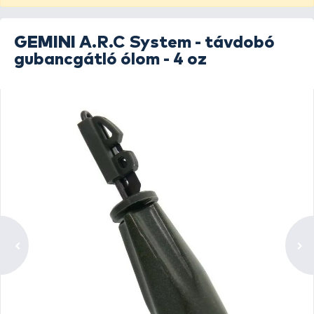
GEMINI
A.R.C System - távdobó
gubancgátló ólom - 4 oz