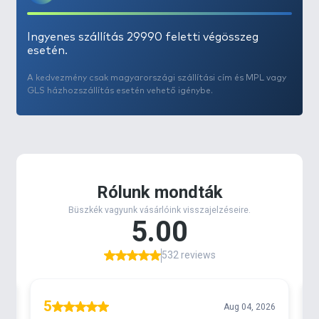
Ingyenes szállítás 29990 feletti végösszeg
esetén.
A kedvezmény csak magyarországi szállítási cím és MPL vagy
GLS házhozszállítás esetén vehető igénybe.