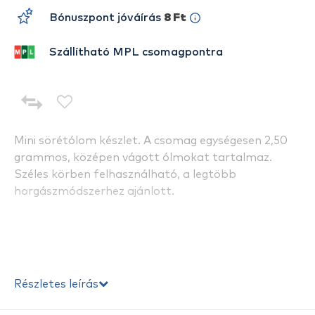
Bónuszpont jóváírás
8 Ft
Szállítható MPL csomagpontra
Mini sörétólom készlet. A csomag egységesen 2,50
grammos, középen vágott ólmokat tartalmaz.
Széles körben felhasználható, a legtöbb
horgászmódszerhez ajánlott.
Részletes leírás