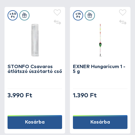
+40
+14
Ft
Ft
STONFO Csavaros
EXNER Hungaricum 1 -
átlátszó úszótartó cső
5 g
3.990 Ft
1.390 Ft
Kosárba
Kosárba