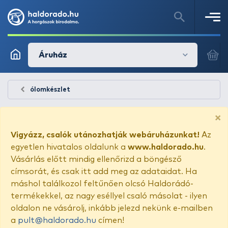
Áruház
ólomkészlet
×
Vigyázz, csalók utánozhatják webáruházunkat!
Az
egyetlen hivatalos oldalunk a
www.haldorado.hu
.
Vásárlás előtt mindig ellenőrizd a böngésző
címsorát, és csak itt add meg az adataidat. Ha
máshol találkozol feltűnően olcsó Haldorádó-
termékekkel, az nagy eséllyel csaló másolat - ilyen
oldalon ne vásárolj, inkább jelezd nekünk e-mailben
a
pult@haldorado.hu
címen!