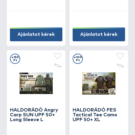
Ajánlatot kérek
Ajánlatot kérek
+150
+100
Ft
Ft
HALDORÁDÓ Angry
HALDORÁDÓ FES
Carp SUN UPF 50+
Tactical Tee Camo
Long Sleeve L
UPF 50+ XL