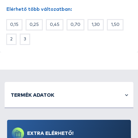
Elérhető több változatban:
0,15
0,25
0,45
0,70
1,30
1,50
2
3
TERMÉK ADATOK
EXTRA ELÉRHETŐ!