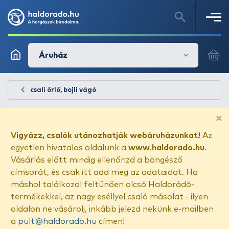
Áruház
csali őrlő, bojli vágó
×
Vigyázz, csalók utánozhatják webáruházunkat!
Az
egyetlen hivatalos oldalunk a
www.haldorado.hu
.
Vásárlás előtt mindig ellenőrizd a böngésző
címsorát, és csak itt add meg az adataidat. Ha
máshol találkozol feltűnően olcsó Haldorádó-
termékekkel, az nagy eséllyel csaló másolat - ilyen
oldalon ne vásárolj, inkább jelezd nekünk e-mailben
a
pult@haldorado.hu
címen!