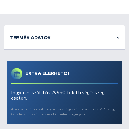
Bojlik és pelletek megőrlésére, aprítására alkalmas
készülék
. Praktikus lehet, ha az etetőanyagunk
beltartalmát tört bojlival vagy pellettel szeretnénk
TERMÉK ADATOK
még inkább vonzóbbá és tartalmasabbá tenni a
halak számára, akkor ezzel a könnyen kezelhető kis
kézi szerszámmal a műveletet nagyon egyszerűen
elvégezhetjük.
Stick mix készítésénél is igénybe vehetjük
, törjük
EXTRA ELÉRHETŐ!
össze vele a bojlit, a pelletet, és a magokat majd
töltsük PVA hálóba!
Ingyenes szállítás 29990 feletti végösszeg
esetén.
A kedvezmény csak magyarországi szállítási cím és MPL vagy
GLS házhozszállítás esetén vehető igénybe.