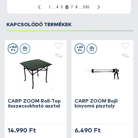
KAPCSOLÓDÓ TERMÉKEK
+150
+65
Ft
Ft
CARP ZOOM Roll-Top
CARP ZOOM Bojli
összecsukható asztal
kinyomó pisztoly
14.990 Ft
6.490 Ft