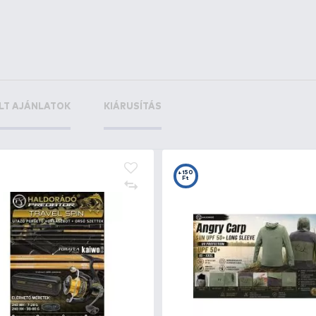
a 75x35
+5
Ft
+13
Ft