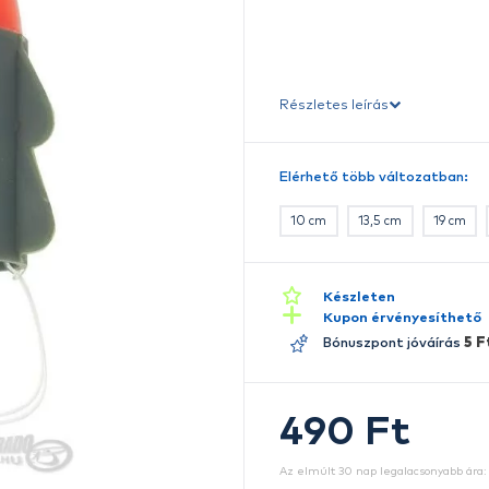
K
K
S
pe
Ré
E