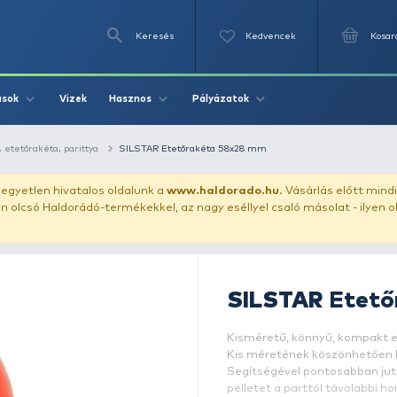
Keresés
Videók
Vizek
Írások
Hasznos
Pályázat
dobócső, dobókanál, etetőrakéta, parittya
SILSTAR Etetőrakéta 58
uházunkat!
Az egyetlen hivatalos oldalunk a
www.haldor
ozol feltűnően olcsó Haldorádó-termékekkel, az nagy eséll