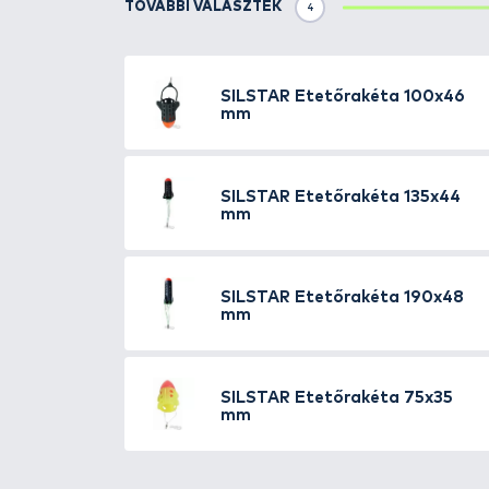
Részletek
Kisméretű, könnyű, kompakt et
dobható rezgőspicces bottal is.
távolabbi horgászhelyekre is.