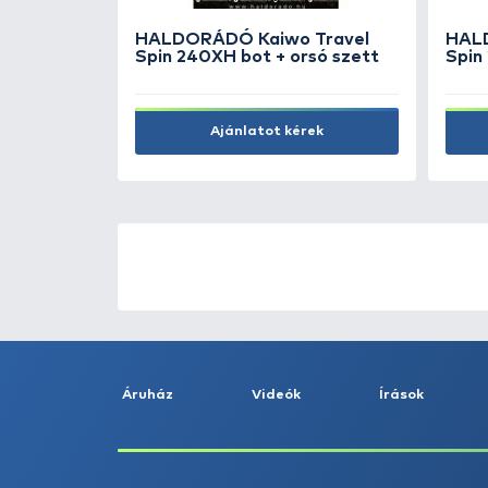
HALDORÁDÓ Főtt kukorica -
Méz
1.290 Ft
Kosárba
ÚJ TERMÉKEK
TOP TERMÉKEK