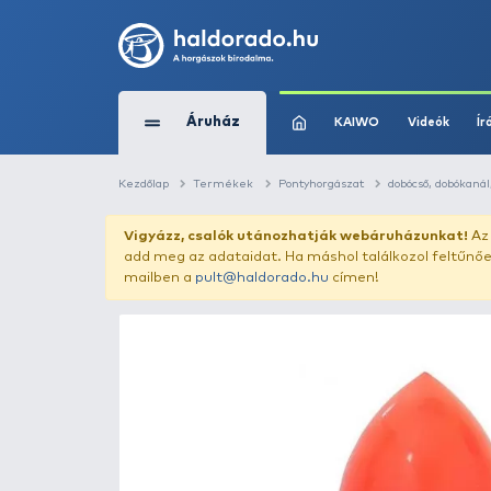
Áruház
KAIWO
Kezdőlap
Termékek
Pontyhorgászat
Vigyázz, csalók utánozhatják webár
add meg az adataidat. Ha máshol találk
mailben a
pult@haldorado.hu
címen!