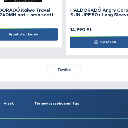
HALDORÁDÓ Hidegen sajtolt
kukoricacsíra pellet
1.290 Ft
Kosárba
KIEMELT AJÁNLATOK
KIÁRUSÍTÁS