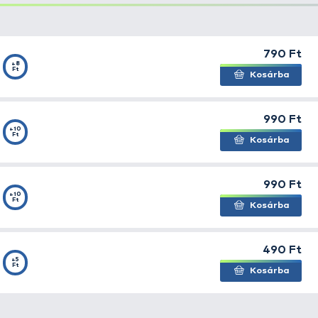
etőrakéta kifejezetten feeder horgászoknak. Kis méret
 Segítségével pontosabban juttathatjuk be a szemes taka