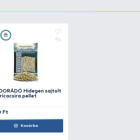
a 100x46
+8
Ft
a 135x44
+10
Ft
a 190x48
+10
Ft