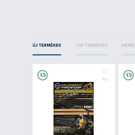
SILSTAR
Etetőrakét
mm
KAPCSOLÓDÓ TERMÉKEK
2
+13
Ft