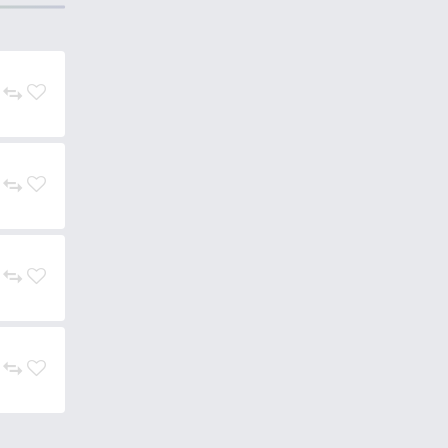
ének köszönhetően könnyen
rmányt, vagy pelletet a parttól