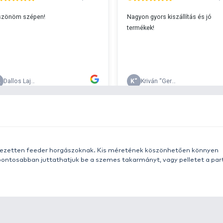
s 29990 feletti végösszeg esetén.
c
v