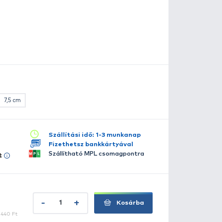
isméretű, könnyű, kompakt etetőrakéta kifejezetten fe
is méretének köszönhetően könnyen dobható rezgőspicce
egítségével pontosabban juttathatjuk be a szemes taka
lletet a parttól távolabbi horgászhelyekre is.
szletes leírás
lérhető több változatban:
10 cm
13,5 cm
19 cm
7,5 cm