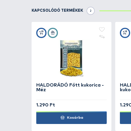
TOVÁBBI VÁLASZTÉK
4
SILSTAR
Etetőrakét
mm
SILSTAR
Etetőrakét
mm
SILSTAR
Etetőrakét
mm