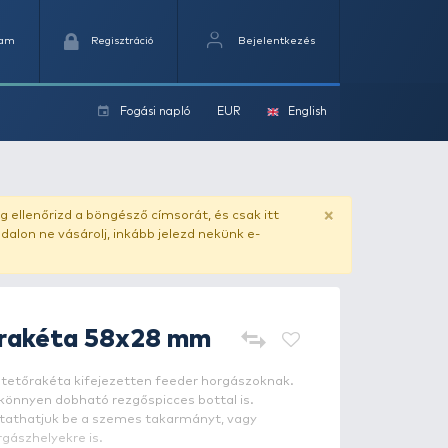
Kedvencek
Kosaram
Regisztráció
Fogási na
ok
x28 mm
ado.hu
. Vásárlás előtt mindig ellenőrizd a böngésző címs
yel csaló másolat - ilyen oldalon ne vásárolj, inkább jel
SILSTAR
Etetőrakéta 58x28