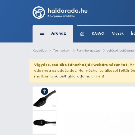
Áruház
KAIWO
Kezdőlap
Termékek
Pontyhorgászat
Vigyázz, csalók utánozhatják webár
add meg az adataidat. Ha máshol találk
mailben a
pult@haldorado.hu
címen!