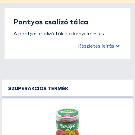
Pontyos csalizó tálca
A pontyos csalizó tálca a kényelmes és
rendezett horgászat egyik alapvető eszköze,
Részletes leírás
amely megkönnyíti a csalik előkészítését,
válogatását és használatát a vízparton.
Segítségével minden szükséges kellék – bojli,
pellet, horog, stopper, előke vagy aroma –
átláthatóan és kézközelben tartható, így a
horgász gyorsabban, hatékonyabban és
SZUPERAKCIÓS TERMÉK
precízebben dolgozhat.
Ebben a kategóriában különböző méretű és
kialakítású csalizó tálcák közül választhatsz –
az egyszerű, asztallapra rögzíthető
modellektől a lábbal, állvánnyal vagy