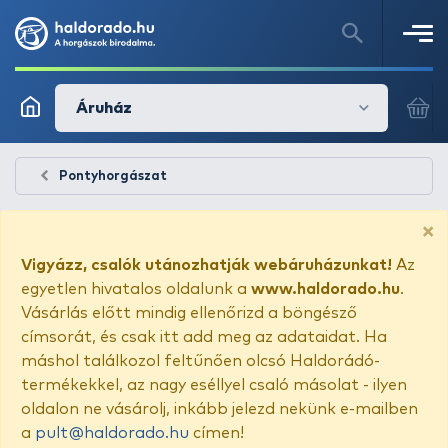
Áruház
Pontyhorgászat
×
Vigyázz, csalók utánozhatják webáruházunkat!
Az
egyetlen hivatalos oldalunk a
www.haldorado.hu
.
Vásárlás előtt mindig ellenőrizd a böngésző
címsorát, és csak itt add meg az adataidat. Ha
máshol találkozol feltűnően olcsó Haldorádó-
termékekkel, az nagy eséllyel csaló másolat - ilyen
oldalon ne vásárolj, inkább jelezd nekünk e-mailben
a
pult@haldorado.hu
címen!