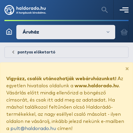
Áruház
pontyos előketartó
×
Vigyázz, csalók utánozhatják webáruházunkat!
Az
egyetlen hivatalos oldalunk a
www.haldorado.hu
.
Vásárlás előtt mindig ellenőrizd a böngésző
címsorát, és csak itt add meg az adataidat. Ha
máshol találkozol feltűnően olcsó Haldorádó-
termékekkel, az nagy eséllyel csaló másolat - ilyen
oldalon ne vásárolj, inkább jelezd nekünk e-mailben
a
pult@haldorado.hu
címen!