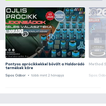
Pontyos aprócikkekkel bővült a Haldorádó
Method S
termékek köre
Sipos Gábor
több mint 2 hónapja
Sipos Gáb