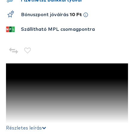
Fizethetsz bankkártyával
Bónuszpont jóváírás
10 Ft
Szállítható MPL csomagpontra
Részletes leírás