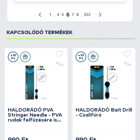
KAPCSOLÓDÓ TERMÉKEK
+10
+10
Ft
Ft
HALDORÁDÓ PVA
HALDORÁDÓ Bait Drill
Stringer Needle - PVA
- Csalifúró
rudak felfűzésére is
alkalmas hosszú,
csappantyús fűzőtű