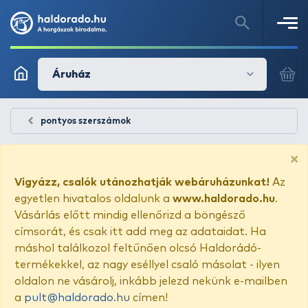
Áruház
pontyos szerszámok
×
Vigyázz, csalók utánozhatják webáruházunkat!
Az
egyetlen hivatalos oldalunk a
www.haldorado.hu
.
Vásárlás előtt mindig ellenőrizd a böngésző
címsorát, és csak itt add meg az adataidat. Ha
máshol találkozol feltűnően olcsó Haldorádó-
termékekkel, az nagy eséllyel csaló másolat - ilyen
oldalon ne vásárolj, inkább jelezd nekünk e-mailben
a
pult@haldorado.hu
címen!