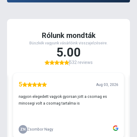
meghúzzuk vele. A kampós részbe kell a hurkot
akasztani, majd a markolatot feszítve a csomót jól
meg lehet húzni. A markolat ergonomikus és
csúszásmentes, így nagyon stabil fogást biztosít!