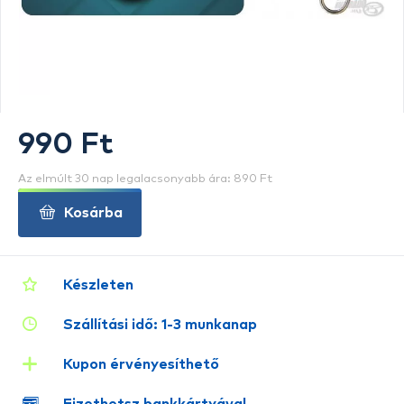
990 Ft
Az elmúlt 30 nap legalacsonyabb ára: 890 Ft
Kosárba
Készleten
Szállítási idő: 1-3 munkanap
Kupon érvényesíthető