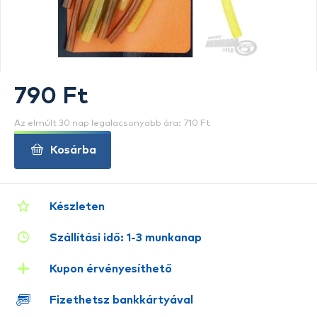
790 Ft
Az elmúlt 30 nap legalacsonyabb ára: 710 Ft
Kosárba
Készleten
Szállítási idő: 1-3 munkanap
Kupon érvényesíthető
Fizethetsz bankkártyával