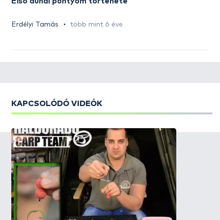
Első dunai pontyom története
Erdélyi Tamás
több mint 6 éve
KAPCSOLÓDÓ VIDEÓK