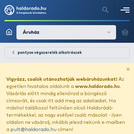
Áruház
pontyos végszerelék alkatrészek
×
Vigyázz, csalók utánozhatják webáruházunkat!
Az
egyetlen hivatalos oldalunk a
www.haldorado.hu
.
Vásárlás előtt mindig ellenőrizd a böngésző
címsorát, és csak itt add meg az adataidat. Ha
máshol találkozol feltűnően olcsó Haldorádó-
termékekkel, az nagy eséllyel csaló másolat - ilyen
oldalon ne vásárolj, inkább jelezd nekünk e-mailben
a
pult@haldorado.hu
címen!