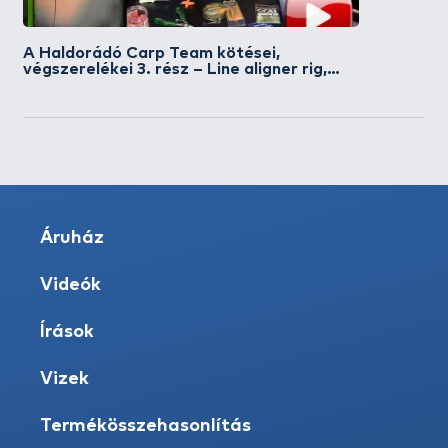
A Haldorádó Carp Team kötései,
végszerelékei 3. rész – Line aligner rig,
beforduló előke
Áruház
Videók
Írások
Vizek
Termékösszehasonlítás