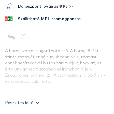
Bónuszpont jóváírás
8 Ft
Szállítható MPL csomagpontra
A horogszárra zsugorítható cső. A horogkötést
szinte észrevétlenné tudjuk tenni vele, ráadásul
ennek segítségével biztosítani tudjuk, hogy az, az
általunk gondolt szögben és irányban álljon.
Zsugorodási aránya: 2:1. A csomagban 10 db 7 cm-
es zsugorcső található.
Részletes leírás