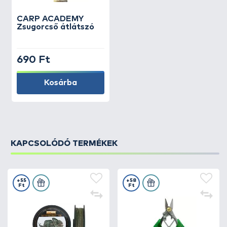
CARP ACADEMY
Zsugorcső átlátszó
690 Ft
Kosárba
KAPCSOLÓDÓ TERMÉKEK
+55
+58
Ft
Ft