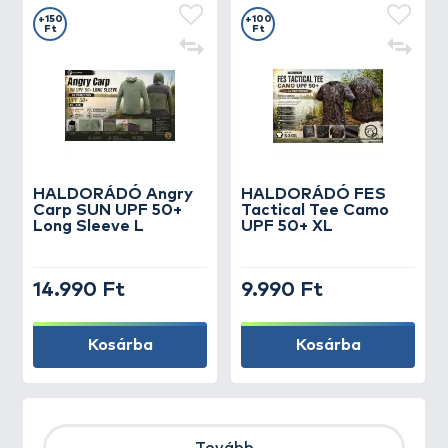
+150
+100
Ft
Ft
HALDORÁDÓ Angry
HALDORÁDÓ FES
Carp SUN UPF 50+
Tactical Tee Camo
Long Sleeve L
UPF 50+ XL
14.990 Ft
9.990 Ft
Kosárba
Kosárba