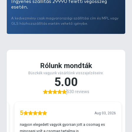
Ingyenes szállítás 29990 feletti végösszeg
esetén.
A kedvezmény csak magyarországi szállítási cím és MPL vagy
GLS házhozszállítás esetén vehető igénybe.